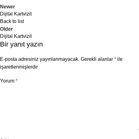
online platformlarda kolayca
Newer
paylaşılabilir ve geniş kitlelere
Dijital Kartvizit
erişim sağlar.
Back to list
Older
Dijital Kartvizit
Bir yanıt yazın
E-posta adresiniz yayınlanmayacak.
Gerekli alanlar
*
ile
işaretlenmişlerdir
Yorum
*