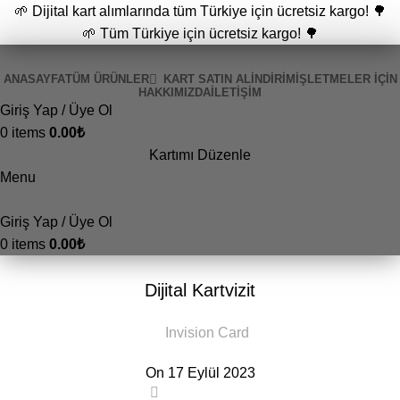
🌱 Dijital kart alımlarında tüm Türkiye için ücretsiz kargo! 🌳
🌱 Tüm Türkiye için ücretsiz kargo! 🌳
ANASAYFA
TÜM ÜRÜNLER
KART SATIN AL
İNDİRİM
İŞLETMELER İÇIN
HAKKIMIZDA
İLETIŞIM
Giriş Yap / Üye Ol
0
items
0.00
₺
Kartımı Düzenle
Menu
Giriş Yap / Üye Ol
0
items
0.00
₺
GENEL
Dijital Kartvizit
Invision Card
On 17 Eylül 2023
0