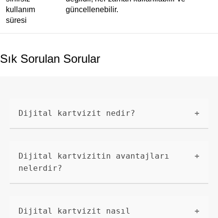
kullanım
güncellenebilir.
süresi
Sık Sorulan Sorular
Dijital kartvizit nedir?
Dijital kartvizit, geleneksel
kartvizitlerin dijital ortamda
Dijital kartvizitin avantajları
oluşturulmuş hali olarak
nelerdir?
tanımlanabilir. İş bilgilerini
taşıyan bir dijital dosyadır.
Dijital kartvizitlerin avantajları
şunlardır: 1. Her zaman erişilebilir
Dijital kartvizit nasıl
ve paylaşılabilirler. 2. Kolayca