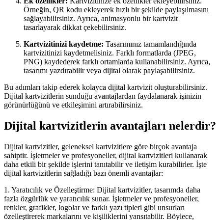
Ek özellikler:
Kartvizitinize ek özellikler ekleyebilirsiniz.
Örneğin, QR kodu ekleyerek hızlı bir şekilde paylaşılmasını
sağlayabilirsiniz. Ayrıca, animasyonlu bir kartvizit
tasarlayarak dikkat çekebilirsiniz.
Kartvizitinizi kaydetme:
Tasarımınız tamamlandığında
kartvizitinizi kaydetmelisiniz. Farklı formatlarda (JPEG,
PNG) kaydederek farklı ortamlarda kullanabilirsiniz. Ayrıca,
tasarımı yazdırabilir veya dijital olarak paylaşabilirsiniz.
Bu adımları takip ederek kolayca dijital kartvizit oluşturabilirsiniz.
Dijital kartvizitlerin sunduğu avantajlardan faydalanarak işinizin
görünürlüğünü ve etkileşimini artırabilirsiniz.
Dijital kartvizitlerin avantajları nelerdir?
Dijital kartvizitler, geleneksel kartvizitlere göre birçok avantaja
sahiptir. İşletmeler ve profesyoneller, dijital kartvizitleri kullanarak
daha etkili bir şekilde işlerini tanıtabilir ve iletişim kurabilirler. İşte
dijital kartvizitlerin sağladığı bazı önemli avantajlar:
1. Yaratıcılık ve Özelleştirme: Dijital kartvizitler, tasarımda daha
fazla özgürlük ve yaratıcılık sunar. İşletmeler ve profesyoneller,
renkler, grafikler, logolar ve farklı yazı tipleri gibi unsurları
özelleştirerek markalarını ve kişiliklerini yansıtabilir. Böylece,