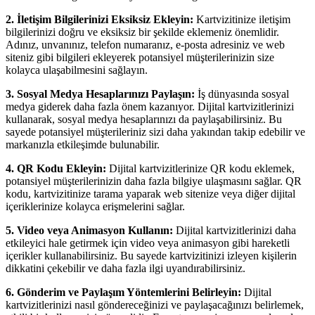
2. İletişim Bilgilerinizi Eksiksiz Ekleyin:
Kartvizitinize iletişim
bilgilerinizi doğru ve eksiksiz bir şekilde eklemeniz önemlidir.
Adınız, unvanınız, telefon numaranız, e-posta adresiniz ve web
siteniz gibi bilgileri ekleyerek potansiyel müşterilerinizin size
kolayca ulaşabilmesini sağlayın.
3. Sosyal Medya Hesaplarınızı Paylaşın:
İş dünyasında sosyal
medya giderek daha fazla önem kazanıyor. Dijital kartvizitlerinizi
kullanarak, sosyal medya hesaplarınızı da paylaşabilirsiniz. Bu
sayede potansiyel müşterileriniz sizi daha yakından takip edebilir ve
markanızla etkileşimde bulunabilir.
4. QR Kodu Ekleyin:
Dijital kartvizitlerinize QR kodu eklemek,
potansiyel müşterilerinizin daha fazla bilgiye ulaşmasını sağlar. QR
kodu, kartvizitinize tarama yaparak web sitenize veya diğer dijital
içeriklerinize kolayca erişmelerini sağlar.
5. Video veya Animasyon Kullanın:
Dijital kartvizitlerinizi daha
etkileyici hale getirmek için video veya animasyon gibi hareketli
içerikler kullanabilirsiniz. Bu sayede kartvizitinizi izleyen kişilerin
dikkatini çekebilir ve daha fazla ilgi uyandırabilirsiniz.
6. Gönderim ve Paylaşım Yöntemlerini Belirleyin:
Dijital
kartvizitlerinizi nasıl göndereceğinizi ve paylaşacağınızı belirlemek,