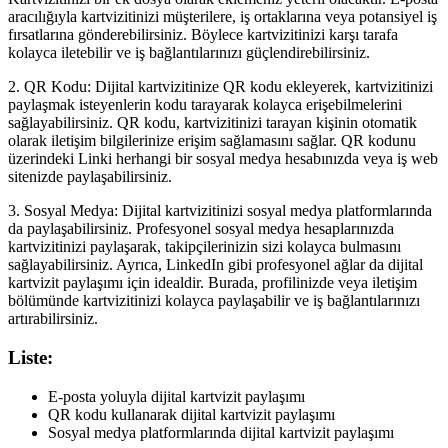
aracılığıyla kartvizitinizi müşterilere, iş ortaklarına veya potansiyel iş
fırsatlarına gönderebilirsiniz. Böylece kartvizitinizi karşı tarafa
kolayca iletebilir ve iş bağlantılarınızı güçlendirebilirsiniz.
2. QR Kodu: Dijital kartvizitinize QR kodu ekleyerek, kartvizitinizi
paylaşmak isteyenlerin kodu tarayarak kolayca erişebilmelerini
sağlayabilirsiniz. QR kodu, kartvizitinizi tarayan kişinin otomatik
olarak iletişim bilgilerinize erişim sağlamasını sağlar. QR kodunu
üzerindeki Linki herhangi bir sosyal medya hesabınızda veya iş web
sitenizde paylaşabilirsiniz.
3. Sosyal Medya: Dijital kartvizitinizi sosyal medya platformlarında
da paylaşabilirsiniz. Profesyonel sosyal medya hesaplarınızda
kartvizitinizi paylaşarak, takipçilerinizin sizi kolayca bulmasını
sağlayabilirsiniz. Ayrıca, LinkedIn gibi profesyonel ağlar da dijital
kartvizit paylaşımı için idealdir. Burada, profilinizde veya iletişim
bölümünde kartvizitinizi kolayca paylaşabilir ve iş bağlantılarınızı
artırabilirsiniz.
Liste:
E-posta yoluyla dijital kartvizit paylaşımı
QR kodu kullanarak dijital kartvizit paylaşımı
Sosyal medya platformlarında dijital kartvizit paylaşımı