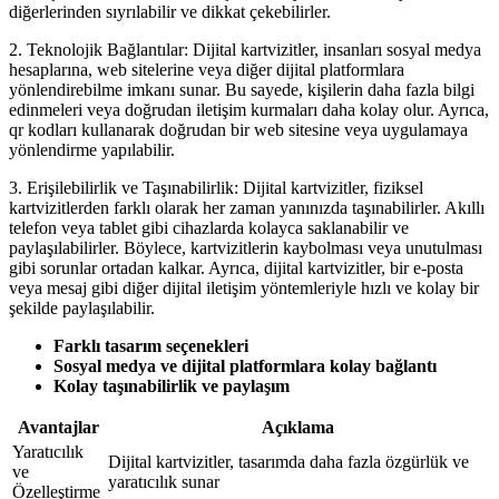
diğerlerinden sıyrılabilir ve dikkat çekebilirler.
2. Teknolojik Bağlantılar: Dijital kartvizitler, insanları sosyal medya
hesaplarına, web sitelerine veya diğer dijital platformlara
yönlendirebilme imkanı sunar. Bu sayede, kişilerin daha fazla bilgi
edinmeleri veya doğrudan iletişim kurmaları daha kolay olur. Ayrıca,
qr kodları kullanarak doğrudan bir web sitesine veya uygulamaya
yönlendirme yapılabilir.
3. Erişilebilirlik ve Taşınabilirlik: Dijital kartvizitler, fiziksel
kartvizitlerden farklı olarak her zaman yanınızda taşınabilirler. Akıllı
telefon veya tablet gibi cihazlarda kolayca saklanabilir ve
paylaşılabilirler. Böylece, kartvizitlerin kaybolması veya unutulması
gibi sorunlar ortadan kalkar. Ayrıca, dijital kartvizitler, bir e-posta
veya mesaj gibi diğer dijital iletişim yöntemleriyle hızlı ve kolay bir
şekilde paylaşılabilir.
Farklı tasarım seçenekleri
Sosyal medya ve dijital platformlara kolay bağlantı
Kolay taşınabilirlik ve paylaşım
Avantajlar
Açıklama
Yaratıcılık
Dijital kartvizitler, tasarımda daha fazla özgürlük ve
ve
yaratıcılık sunar
Özelleştirme