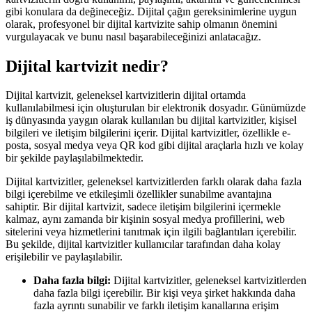
gibi konulara da değineceğiz. Dijital çağın gereksinimlerine uygun
olarak, profesyonel bir dijital kartvizite sahip olmanın önemini
vurgulayacak ve bunu nasıl başarabileceğinizi anlatacağız.
Dijital kartvizit nedir?
Dijital kartvizit, geleneksel kartvizitlerin dijital ortamda
kullanılabilmesi için oluşturulan bir elektronik dosyadır. Günümüzde
iş dünyasında yaygın olarak kullanılan bu dijital kartvizitler, kişisel
bilgileri ve iletişim bilgilerini içerir. Dijital kartvizitler, özellikle e-
posta, sosyal medya veya QR kod gibi dijital araçlarla hızlı ve kolay
bir şekilde paylaşılabilmektedir.
Dijital kartvizitler, geleneksel kartvizitlerden farklı olarak daha fazla
bilgi içerebilme ve etkileşimli özellikler sunabilme avantajına
sahiptir. Bir dijital kartvizit, sadece iletişim bilgilerini içermekle
kalmaz, aynı zamanda bir kişinin sosyal medya profillerini, web
sitelerini veya hizmetlerini tanıtmak için ilgili bağlantıları içerebilir.
Bu şekilde, dijital kartvizitler kullanıcılar tarafından daha kolay
erişilebilir ve paylaşılabilir.
Daha fazla bilgi:
Dijital kartvizitler, geleneksel kartvizitlerden
daha fazla bilgi içerebilir. Bir kişi veya şirket hakkında daha
fazla ayrıntı sunabilir ve farklı iletişim kanallarına erişim