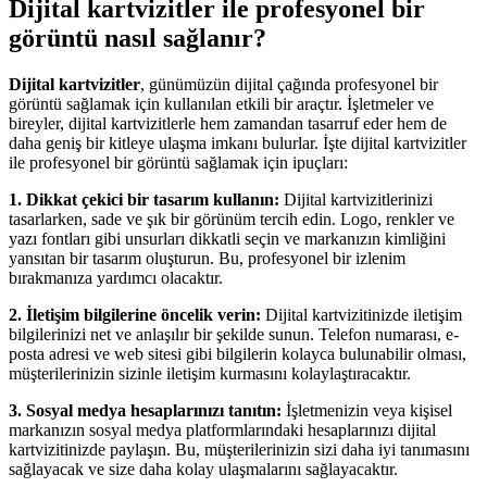
Dijital kartvizitler ile profesyonel bir
görüntü nasıl sağlanır?
Dijital kartvizitler
, günümüzün dijital çağında profesyonel bir
görüntü sağlamak için kullanılan etkili bir araçtır. İşletmeler ve
bireyler, dijital kartvizitlerle hem zamandan tasarruf eder hem de
daha geniş bir kitleye ulaşma imkanı bulurlar. İşte dijital kartvizitler
ile profesyonel bir görüntü sağlamak için ipuçları:
1. Dikkat çekici bir tasarım kullanın:
Dijital kartvizitlerinizi
tasarlarken, sade ve şık bir görünüm tercih edin. Logo, renkler ve
yazı fontları gibi unsurları dikkatli seçin ve markanızın kimliğini
yansıtan bir tasarım oluşturun. Bu, profesyonel bir izlenim
bırakmanıza yardımcı olacaktır.
2. İletişim bilgilerine öncelik verin:
Dijital kartvizitinizde iletişim
bilgilerinizi net ve anlaşılır bir şekilde sunun. Telefon numarası, e-
posta adresi ve web sitesi gibi bilgilerin kolayca bulunabilir olması,
müşterilerinizin sizinle iletişim kurmasını kolaylaştıracaktır.
3. Sosyal medya hesaplarınızı tanıtın:
İşletmenizin veya kişisel
markanızın sosyal medya platformlarındaki hesaplarınızı dijital
kartvizitinizde paylaşın. Bu, müşterilerinizin sizi daha iyi tanımasını
sağlayacak ve size daha kolay ulaşmalarını sağlayacaktır.