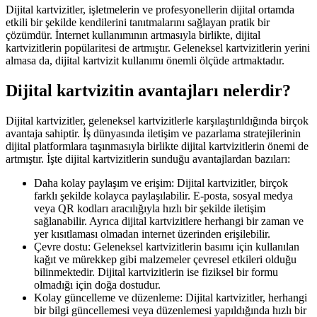
Dijital kartvizitler, işletmelerin ve profesyonellerin dijital ortamda
etkili bir şekilde kendilerini tanıtmalarını sağlayan pratik bir
çözümdür. İnternet kullanımının artmasıyla birlikte, dijital
kartvizitlerin popülaritesi de artmıştır. Geleneksel kartvizitlerin yerini
almasa da, dijital kartvizit kullanımı önemli ölçüde artmaktadır.
Dijital kartvizitin avantajları nelerdir?
Dijital kartvizitler, geleneksel kartvizitlerle karşılaştırıldığında birçok
avantaja sahiptir. İş dünyasında iletişim ve pazarlama stratejilerinin
dijital platformlara taşınmasıyla birlikte dijital kartvizitlerin önemi de
artmıştır. İşte dijital kartvizitlerin sunduğu avantajlardan bazıları:
Daha kolay paylaşım ve erişim: Dijital kartvizitler, birçok
farklı şekilde kolayca paylaşılabilir. E-posta, sosyal medya
veya QR kodları aracılığıyla hızlı bir şekilde iletişim
sağlanabilir. Ayrıca dijital kartvizitlere herhangi bir zaman ve
yer kısıtlaması olmadan internet üzerinden erişilebilir.
Çevre dostu: Geleneksel kartvizitlerin basımı için kullanılan
kağıt ve mürekkep gibi malzemeler çevresel etkileri olduğu
bilinmektedir. Dijital kartvizitlerin ise fiziksel bir formu
olmadığı için doğa dostudur.
Kolay güncelleme ve düzenleme: Dijital kartvizitler, herhangi
bir bilgi güncellemesi veya düzenlemesi yapıldığında hızlı bir