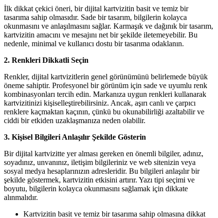
İlk dikkat çekici öneri, bir dijital kartvizitin basit ve temiz bir
tasarıma sahip olmasıdır. Sade bir tasarım, bilgilerin kolayca
okunmasını ve anlaşılmasını sağlar. Karmaşık ve dağınık bir tasarım,
kartvizitin amacını ve mesajını net bir şekilde iletemeyebilir. Bu
nedenle, minimal ve kullanıcı dostu bir tasarıma odaklanın.
2. Renkleri Dikkatli Seçin
Renkler, dijital kartvizitlerin genel görünümünü belirlemede büyük
öneme sahiptir. Profesyonel bir görünüm için sade ve uyumlu renk
kombinasyonları tercih edin. Markanıza uygun renkleri kullanarak
kartvizitinizi kişiselleştirebilirsiniz. Ancak, aşırı canlı ve çarpıcı
renklere kaçmaktan kaçının, çünkü bu okunabilirliği azaltabilir ve
ciddi bir etkiden uzaklaşmanıza neden olabilir.
3. Kişisel Bilgileri Anlaşılır Şekilde Gösterin
Bir dijital kartvizitte yer alması gereken en önemli bilgiler, adınız,
soyadınız, unvanınız, iletişim bilgileriniz ve web sitenizin veya
sosyal medya hesaplarınızın adresleridir. Bu bilgileri anlaşılır bir
şekilde göstermek, kartvizitin etkisini artırır. Yazı tipi seçimi ve
boyutu, bilgilerin kolayca okunmasını sağlamak için dikkate
alınmalıdır.
Kartvizitin basit ve temiz bir tasarıma sahip olmasına dikkat