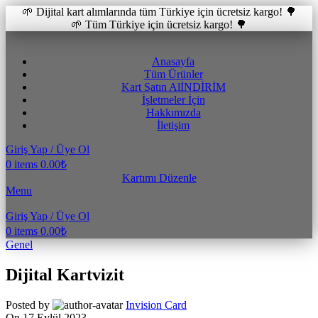
🌱 Dijital kart alımlarında tüm Türkiye için ücretsiz kargo! 🌳
🌱 Tüm Türkiye için ücretsiz kargo! 🌳
Anasayfa
Tüm Ürünler
Kart Satın Al
İNDİRİM
İşletmeler İçin
Hakkımızda
İletişim
Giriş Yap / Üye Ol
0
items
0.00
₺
Kartımı Düzenle
Menu
Giriş Yap / Üye Ol
0
items
0.00
₺
Genel
Dijital Kartvizit
Posted by
Invision Card
On 17 Eylül 2023