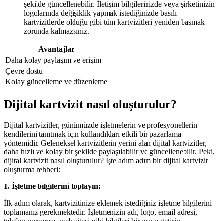
şekilde güncellenebilir. İletişim bilgilerinizde veya şirketinizin
logolarında değişiklik yapmak istediğinizde basılı
kartvizitlerde olduğu gibi tüm kartvizitleri yeniden basmak
zorunda kalmazsınız.
Avantajlar
Daha kolay paylaşım ve erişim
Çevre dostu
Kolay güncelleme ve düzenleme
Dijital kartvizit nasıl oluşturulur?
Dijital kartvizitler, günümüzde işletmelerin ve profesyonellerin
kendilerini tanıtmak için kullandıkları etkili bir pazarlama
yöntemidir. Geleneksel kartvizitlerin yerini alan dijital kartvizitler,
daha hızlı ve kolay bir şekilde paylaşılabilir ve güncellenebilir. Peki,
dijital kartvizit nasıl oluşturulur? İşte adım adım bir dijital kartvizit
oluşturma rehberi:
1. İşletme bilgilerini toplayın:
İlk adım olarak, kartvizitinize eklemek istediğiniz işletme bilgilerini
toplamanız gerekmektedir. İşletmenizin adı, logo, email adresi,
telefon numarası, web sitesi gibi bilgileri bir araya getirin.