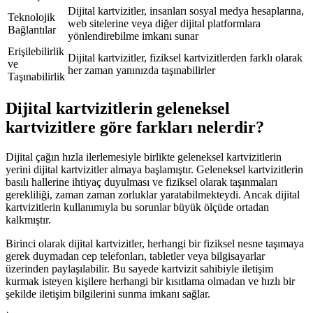
Dijital kartvizitler, insanları sosyal medya hesaplarına,
Teknolojik
web sitelerine veya diğer dijital platformlara
Bağlantılar
yönlendirebilme imkanı sunar
Erişilebilirlik
Dijital kartvizitler, fiziksel kartvizitlerden farklı olarak
ve
her zaman yanınızda taşınabilirler
Taşınabilirlik
Dijital kartvizitlerin geleneksel
kartvizitlere göre farkları nelerdir?
Dijital çağın hızla ilerlemesiyle birlikte geleneksel kartvizitlerin
yerini dijital kartvizitler almaya başlamıştır. Geleneksel kartvizitlerin
basılı hallerine ihtiyaç duyulması ve fiziksel olarak taşınmaları
gerekliliği, zaman zaman zorluklar yaratabilmekteydi. Ancak dijital
kartvizitlerin kullanımıyla bu sorunlar büyük ölçüde ortadan
kalkmıştır.
Birinci olarak dijital kartvizitler, herhangi bir fiziksel nesne taşımaya
gerek duymadan cep telefonları, tabletler veya bilgisayarlar
üzerinden paylaşılabilir. Bu sayede kartvizit sahibiyle iletişim
kurmak isteyen kişilere herhangi bir kısıtlama olmadan ve hızlı bir
şekilde iletişim bilgilerini sunma imkanı sağlar.