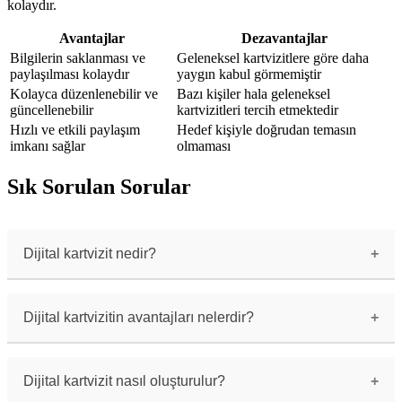
kolaydır.
Avantajlar
Dezavantajlar
Bilgilerin saklanması ve
Geleneksel kartvizitlere göre daha
paylaşılması kolaydır
yaygın kabul görmemiştir
Kolayca düzenlenebilir ve
Bazı kişiler hala geleneksel
güncellenebilir
kartvizitleri tercih etmektedir
Hızlı ve etkili paylaşım
Hedef kişiyle doğrudan temasın
imkanı sağlar
olmaması
Sık Sorulan Sorular
Dijital kartvizit nedir?
Dijital kartvizit, geleneksel kağıt
kartvizitlerin dijital bir versiyonudur.
İçerisinde kişisel bilgileri, iş bilgilerini ve
Dijital kartvizitin avantajları nelerdir?
iletişim bilgilerini içeren bir sanal karttır.
Dijital kartvizitler, kağıt kartvizitlere göre
birçok avantaja sahiptir. Öncelikle çevreci bir
seçenektir, her zaman yanınızda taşınabilir ve
Dijital kartvizit nasıl oluşturulur?
güncellenebilir. Ayrıca, paylaşımı kolaydır ve