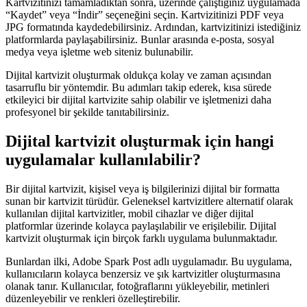
Kartvizitinizi tamamladıktan sonra, üzerinde çalıştığınız uygulamada
“Kaydet” veya “İndir” seçeneğini seçin. Kartvizitinizi PDF veya
JPG formatında kaydedebilirsiniz. Ardından, kartvizitinizi istediğiniz
platformlarda paylaşabilirsiniz. Bunlar arasında e-posta, sosyal
medya veya işletme web siteniz bulunabilir.
Dijital kartvizit oluşturmak oldukça kolay ve zaman açısından
tasarruflu bir yöntemdir. Bu adımları takip ederek, kısa sürede
etkileyici bir dijital kartvizite sahip olabilir ve işletmenizi daha
profesyonel bir şekilde tanıtabilirsiniz.
Dijital kartvizit oluşturmak için hangi
uygulamalar kullanılabilir?
Bir dijital kartvizit, kişisel veya iş bilgilerinizi dijital bir formatta
sunan bir kartvizit türüdür. Geleneksel kartvizitlere alternatif olarak
kullanılan dijital kartvizitler, mobil cihazlar ve diğer dijital
platformlar üzerinde kolayca paylaşılabilir ve erişilebilir. Dijital
kartvizit oluşturmak için birçok farklı uygulama bulunmaktadır.
Bunlardan ilki, Adobe Spark Post adlı uygulamadır. Bu uygulama,
kullanıcıların kolayca benzersiz ve şık kartvizitler oluşturmasına
olanak tanır. Kullanıcılar, fotoğraflarını yükleyebilir, metinleri
düzenleyebilir ve renkleri özelleştirebilir.