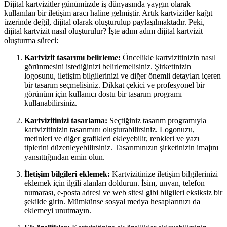
Dijital kartvizitler günümüzde iş dünyasında yaygın olarak
kullanılan bir iletişim aracı haline gelmiştir. Artık kartvizitler kağıt
üzerinde değil, dijital olarak oluşturulup paylaşılmaktadır. Peki,
dijital kartvizit nasıl oluşturulur? İşte adım adım dijital kartvizit
oluşturma süreci:
Kartvizit tasarımı belirleme:
Öncelikle kartvizitinizin nasıl
görünmesini istediğinizi belirlemelisiniz. Şirketinizin
logosunu, iletişim bilgilerinizi ve diğer önemli detayları içeren
bir tasarım seçmelisiniz. Dikkat çekici ve profesyonel bir
görünüm için kullanıcı dostu bir tasarım programı
kullanabilirsiniz.
Kartvizitinizi tasarlama:
Seçtiğiniz tasarım programıyla
kartvizitinizin tasarımını oluşturabilirsiniz. Logonuzu,
metinleri ve diğer grafikleri ekleyebilir, renkleri ve yazı
tiplerini düzenleyebilirsiniz. Tasarımınızın şirketinizin imajını
yansıttığından emin olun.
İletişim bilgileri eklemek:
Kartvizitinize iletişim bilgilerinizi
eklemek için ilgili alanları doldurun. İsim, unvan, telefon
numarası, e-posta adresi ve web sitesi gibi bilgileri eksiksiz bir
şekilde girin. Mümkünse sosyal medya hesaplarınızı da
eklemeyi unutmayın.