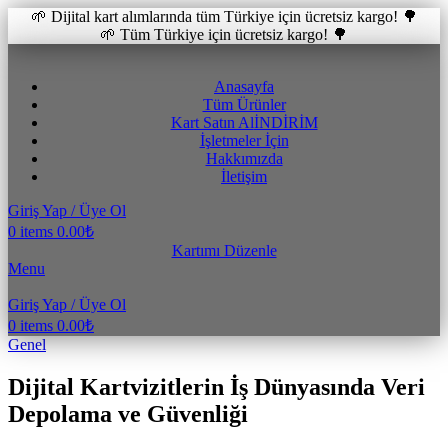
🌱 Dijital kart alımlarında tüm Türkiye için ücretsiz kargo! 🌳
🌱 Tüm Türkiye için ücretsiz kargo! 🌳
Anasayfa
Tüm Ürünler
Kart Satın Al
İNDİRİM
İşletmeler İçin
Hakkımızda
İletişim
Giriş Yap / Üye Ol
0
items
0.00
₺
Kartımı Düzenle
Menu
Giriş Yap / Üye Ol
0
items
0.00
₺
Genel
Dijital Kartvizitlerin İş Dünyasında Veri
Depolama ve Güvenliği