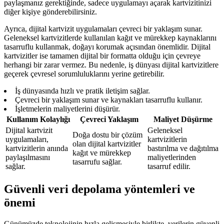
paylaşmanız gerektiğinde, sadece uygulamayı açarak kartvizitinizi
diğer kişiye gönderebilirsiniz.
Ayrıca, dijital kartvizit uygulamaları çevreci bir yaklaşım sunar.
Geleneksel kartvizitlerde kullanılan kağıt ve mürekkep kaynaklarını
tasarruflu kullanmak, doğayı korumak açısından önemlidir. Dijital
kartvizitler ise tamamen dijital bir formatta olduğu için çevreye
herhangi bir zarar vermez. Bu nedenle, iş dünyası dijital kartvizitlere
geçerek çevresel sorumluluklarını yerine getirebilir.
İş dünyasında hızlı ve pratik iletişim sağlar.
Çevreci bir yaklaşım sunar ve kaynakları tasarruflu kullanır.
İşletmelerin maliyetlerini düşürür.
Kullanım Kolaylığı
Çevreci Yaklaşım
Maliyet Düşürme
Dijital kartvizit
Geleneksel
Doğa dostu bir çözüm
uygulamaları,
kartvizitlerin
olan dijital kartvizitler
kartvizitlerin anında
bastırılma ve dağıtılma
kağıt ve mürekkep
paylaşılmasını
maliyetlerinden
tasarrufu sağlar.
sağlar.
tasarruf edilir.
Güvenli veri depolama yöntemleri ve
önemi
Günümüzde teknolojinin hızla gelişmesiyle birlikte, verilerin güvenli