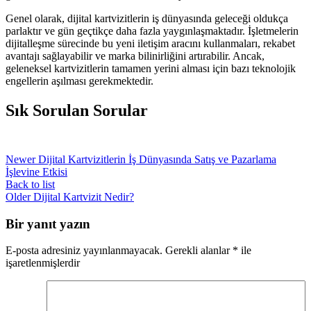
Genel olarak, dijital kartvizitlerin iş dünyasında geleceği oldukça
parlaktır ve gün geçtikçe daha fazla yaygınlaşmaktadır. İşletmelerin
dijitalleşme sürecinde bu yeni iletişim aracını kullanmaları, rekabet
avantajı sağlayabilir ve marka bilinirliğini artırabilir. Ancak,
geleneksel kartvizitlerin tamamen yerini alması için bazı teknolojik
engellerin aşılması gerekmektedir.
Sık Sorulan Sorular
Newer
Dijital Kartvizitlerin İş Dünyasında Satış ve Pazarlama
İşlevine Etkisi
Back to list
Older
Dijital Kartvizit Nedir?
Bir yanıt yazın
E-posta adresiniz yayınlanmayacak.
Gerekli alanlar
*
ile
işaretlenmişlerdir