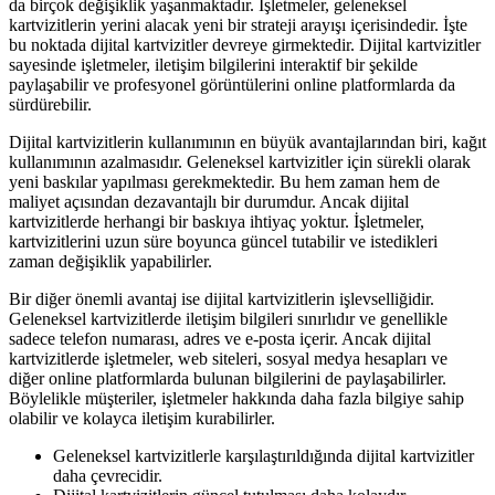
da birçok değişiklik yaşanmaktadır. İşletmeler, geleneksel
kartvizitlerin yerini alacak yeni bir strateji arayışı içerisindedir. İşte
bu noktada dijital kartvizitler devreye girmektedir. Dijital kartvizitler
sayesinde işletmeler, iletişim bilgilerini interaktif bir şekilde
paylaşabilir ve profesyonel görüntülerini online platformlarda da
sürdürebilir.
Dijital kartvizitlerin kullanımının en büyük avantajlarından biri, kağıt
kullanımının azalmasıdır. Geleneksel kartvizitler için sürekli olarak
yeni baskılar yapılması gerekmektedir. Bu hem zaman hem de
maliyet açısından dezavantajlı bir durumdur. Ancak dijital
kartvizitlerde herhangi bir baskıya ihtiyaç yoktur. İşletmeler,
kartvizitlerini uzun süre boyunca güncel tutabilir ve istedikleri
zaman değişiklik yapabilirler.
Bir diğer önemli avantaj ise dijital kartvizitlerin işlevselliğidir.
Geleneksel kartvizitlerde iletişim bilgileri sınırlıdır ve genellikle
sadece telefon numarası, adres ve e-posta içerir. Ancak dijital
kartvizitlerde işletmeler, web siteleri, sosyal medya hesapları ve
diğer online platformlarda bulunan bilgilerini de paylaşabilirler.
Böylelikle müşteriler, işletmeler hakkında daha fazla bilgiye sahip
olabilir ve kolayca iletişim kurabilirler.
Geleneksel kartvizitlerle karşılaştırıldığında dijital kartvizitler
daha çevrecidir.