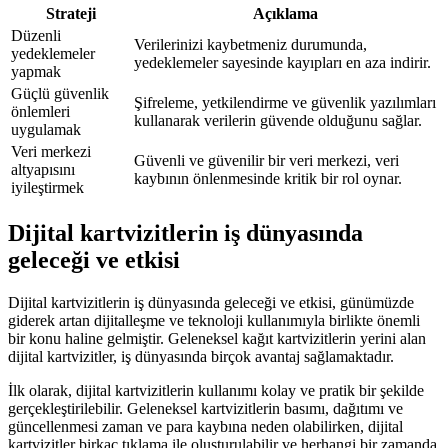
Strateji
Açıklama
Düzenli
Verilerinizi kaybetmeniz durumunda,
yedeklemeler
yedeklemeler sayesinde kayıpları en aza indirir.
yapmak
Güçlü güvenlik
Şifreleme, yetkilendirme ve güvenlik yazılımları
önlemleri
kullanarak verilerin güvende olduğunu sağlar.
uygulamak
Veri merkezi
Güvenli ve güvenilir bir veri merkezi, veri
altyapısını
kaybının önlenmesinde kritik bir rol oynar.
iyileştirmek
Dijital kartvizitlerin iş dünyasında
geleceği ve etkisi
Dijital kartvizitlerin iş dünyasında geleceği ve etkisi, günümüzde
giderek artan dijitalleşme ve teknoloji kullanımıyla birlikte önemli
bir konu haline gelmiştir. Geleneksel kağıt kartvizitlerin yerini alan
dijital kartvizitler, iş dünyasında birçok avantaj sağlamaktadır.
İlk olarak, dijital kartvizitlerin kullanımı kolay ve pratik bir şekilde
gerçekleştirilebilir. Geleneksel kartvizitlerin basımı, dağıtımı ve
güncellenmesi zaman ve para kaybına neden olabilirken, dijital
kartvizitler birkaç tıklama ile oluşturulabilir ve herhangi bir zamanda