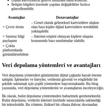
Dijital kartvizitlerin güncel tutulması daha kolaydır.
İletişim bilgileri üzerinde yapılan değişiklikler hızlıca
güncellenebilir.
Avantajlar
Dezavantajlar
– Genel olarak geleneksel kartvizitlere alışkın
+ Çevre dostu
olan bazı kişiler dijital kartvizitlere tereddütlü
yaklaşabilir.
+ Sınırsız bilgi
– İnternet erişimi olmayan kişilere ulaşma
paylaşımı
konusunda bazı sınırlamalar olabilir.
+ Çoklu
platformlarda
görüntülenebilme
Veri depolama yöntemleri ve avantajları
Veri depolama yöntemleri günümüzün dijital çağında hayati öneme
sahiptir. İşletmeler ve bireyler, verilerini güvenli ve erişilebilir bir
şekilde saklamak için çeşitli yöntemlere başvurmaktadır. Bu blog
yazısında, veri depolama yöntemlerini ve avantajlarını inceleyeceğiz.
İlk olarak, bulut depolama yönteminden bahsetmek gerekmektedir.
Bulut depolama, verilerin internet üzerinde sunucularda saklandığı
bir teknolojidir. Bu yöntem, fiziksel bir cihaza ihtiyaç duymadan