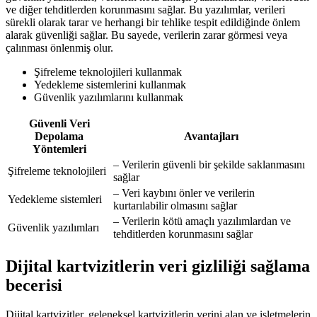
ve diğer tehditlerden korunmasını sağlar. Bu yazılımlar, verileri
sürekli olarak tarar ve herhangi bir tehlike tespit edildiğinde önlem
alarak güvenliği sağlar. Bu sayede, verilerin zarar görmesi veya
çalınması önlenmiş olur.
Şifreleme teknolojileri kullanmak
Yedekleme sistemlerini kullanmak
Güvenlik yazılımlarını kullanmak
Güvenli Veri
Depolama
Avantajları
Yöntemleri
– Verilerin güvenli bir şekilde saklanmasını
Şifreleme teknolojileri
sağlar
– Veri kaybını önler ve verilerin
Yedekleme sistemleri
kurtarılabilir olmasını sağlar
– Verilerin kötü amaçlı yazılımlardan ve
Güvenlik yazılımları
tehditlerden korunmasını sağlar
Dijital kartvizitlerin veri gizliliği sağlama
becerisi
Dijital kartvizitler, geleneksel kartvizitlerin yerini alan ve işletmelerin