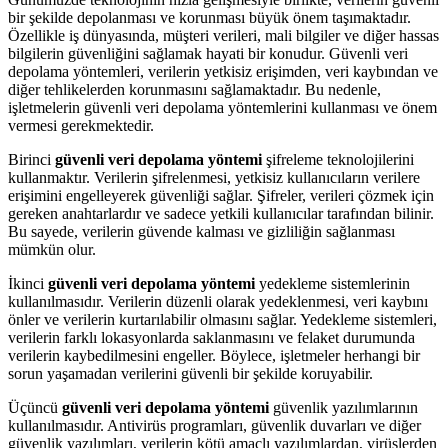
bir şekilde depolanması ve korunması büyük önem taşımaktadır.
Özellikle iş dünyasında, müşteri verileri, mali bilgiler ve diğer hassas
bilgilerin güvenliğini sağlamak hayati bir konudur. Güvenli veri
depolama yöntemleri, verilerin yetkisiz erişimden, veri kaybından ve
diğer tehlikelerden korunmasını sağlamaktadır. Bu nedenle,
işletmelerin güvenli veri depolama yöntemlerini kullanması ve önem
vermesi gerekmektedir.
Birinci
güvenli veri depolama yöntemi
şifreleme teknolojilerini
kullanmaktır. Verilerin şifrelenmesi, yetkisiz kullanıcıların verilere
erişimini engelleyerek güvenliği sağlar. Şifreler, verileri çözmek için
gereken anahtarlardır ve sadece yetkili kullanıcılar tarafından bilinir.
Bu sayede, verilerin güvende kalması ve gizliliğin sağlanması
mümkün olur.
İkinci
güvenli veri depolama yöntemi
yedekleme sistemlerinin
kullanılmasıdır. Verilerin düzenli olarak yedeklenmesi, veri kaybını
önler ve verilerin kurtarılabilir olmasını sağlar. Yedekleme sistemleri,
verilerin farklı lokasyonlarda saklanmasını ve felaket durumunda
verilerin kaybedilmesini engeller. Böylece, işletmeler herhangi bir
sorun yaşamadan verilerini güvenli bir şekilde koruyabilir.
Üçüncü
güvenli veri depolama yöntemi
güvenlik yazılımlarının
kullanılmasıdır. Antivirüs programları, güvenlik duvarları ve diğer
güvenlik yazılımları, verilerin kötü amaçlı yazılımlardan, virüslerden