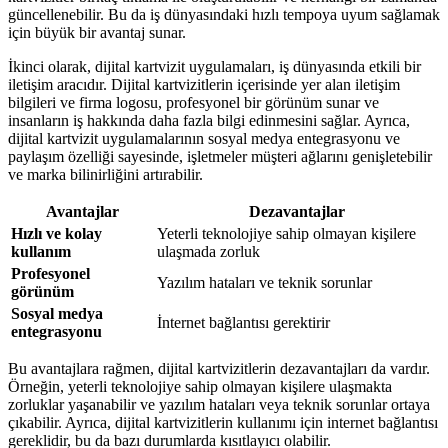
güncellenebilir. Bu da iş dünyasındaki hızlı tempoya uyum sağlamak
için büyük bir avantaj sunar.
İkinci olarak, dijital kartvizit uygulamaları, iş dünyasında etkili bir
iletişim aracıdır. Dijital kartvizitlerin içerisinde yer alan iletişim
bilgileri ve firma logosu, profesyonel bir görünüm sunar ve
insanların iş hakkında daha fazla bilgi edinmesini sağlar. Ayrıca,
dijital kartvizit uygulamalarının sosyal medya entegrasyonu ve
paylaşım özelliği sayesinde, işletmeler müşteri ağlarını genişletebilir
ve marka bilinirliğini artırabilir.
Avantajlar
Dezavantajlar
Hızlı ve kolay
Yeterli teknolojiye sahip olmayan kişilere
kullanım
ulaşmada zorluk
Profesyonel
Yazılım hataları ve teknik sorunlar
görünüm
Sosyal medya
İnternet bağlantısı gerektirir
entegrasyonu
Bu avantajlara rağmen, dijital kartvizitlerin dezavantajları da vardır.
Örneğin, yeterli teknolojiye sahip olmayan kişilere ulaşmakta
zorluklar yaşanabilir ve yazılım hataları veya teknik sorunlar ortaya
çıkabilir. Ayrıca, dijital kartvizitlerin kullanımı için internet bağlantısı
gereklidir, bu da bazı durumlarda kısıtlayıcı olabilir.