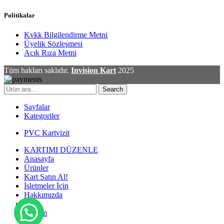
Politikalar
Kvkk Bilgilendirme Metni
Üyelik Sözleşmesi
Açık Rıza Metni
Tüm hakları saklıdır.
Invision Kart
2025
Search
Sayfalar
Kategoriler
PVC Kartvizit
KARTIMI DÜZENLE
Anasayfa
Ürünler
Kart Satın Al!
İşletmeler İçin
Hakkımızda
Blog
İletişim