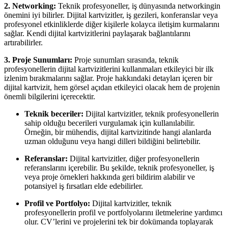
2. Networking:
Teknik profesyoneller, iş dünyasında networkingin
önemini iyi bilirler. Dijital kartvizitler, iş gezileri, konferanslar veya
profesyonel etkinliklerde diğer kişilerle kolayca iletişim kurmalarını
sağlar. Kendi dijital kartvizitlerini paylaşarak bağlantılarını
artırabilirler.
3. Proje Sunumları:
Proje sunumları sırasında, teknik
profesyonellerin dijital kartvizitlerini kullanmaları etkileyici bir ilk
izlenim bırakmalarını sağlar. Proje hakkındaki detayları içeren bir
dijital kartvizit, hem görsel açıdan etkileyici olacak hem de projenin
önemli bilgilerini içerecektir.
Teknik beceriler:
Dijital kartvizitler, teknik profesyonellerin
sahip olduğu becerileri vurgulamak için kullanılabilir.
Örneğin, bir mühendis, dijital kartvizitinde hangi alanlarda
uzman olduğunu veya hangi dilleri bildiğini belirtebilir.
Referanslar:
Dijital kartvizitler, diğer profesyonellerin
referanslarını içerebilir. Bu şekilde, teknik profesyoneller, iş
veya proje örnekleri hakkında geri bildirim alabilir ve
potansiyel iş fırsatları elde edebilirler.
Profil ve Portfolyo:
Dijital kartvizitler, teknik
profesyonellerin profil ve portfolyolarını iletmelerine yardımcı
olur. CV’lerini ve projelerini tek bir dokümanda toplayarak