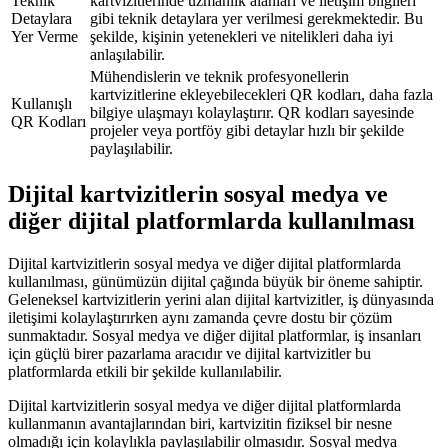
Teknik
kartvizitlerinde uzmanlık alanları ve iletişim bilgileri
Detaylara
gibi teknik detaylara yer verilmesi gerekmektedir. Bu
Yer Verme
şekilde, kişinin yetenekleri ve nitelikleri daha iyi
anlaşılabilir.
Mühendislerin ve teknik profesyonellerin
kartvizitlerine ekleyebilecekleri QR kodları, daha fazla
Kullanışlı
bilgiye ulaşmayı kolaylaştırır. QR kodları sayesinde
QR Kodları
projeler veya portföy gibi detaylar hızlı bir şekilde
paylaşılabilir.
Dijital kartvizitlerin sosyal medya ve
diğer dijital platformlarda kullanılması
Dijital kartvizitlerin sosyal medya ve diğer dijital platformlarda
kullanılması, günümüzün dijital çağında büyük bir öneme sahiptir.
Geleneksel kartvizitlerin yerini alan dijital kartvizitler, iş dünyasında
iletişimi kolaylaştırırken aynı zamanda çevre dostu bir çözüm
sunmaktadır. Sosyal medya ve diğer dijital platformlar, iş insanları
için güçlü birer pazarlama aracıdır ve dijital kartvizitler bu
platformlarda etkili bir şekilde kullanılabilir.
Dijital kartvizitlerin sosyal medya ve diğer dijital platformlarda
kullanmanın avantajlarından biri, kartvizitin fiziksel bir nesne
olmadığı için kolaylıkla paylaşılabilir olmasıdır. Sosyal medya