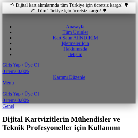
🌱 Dijital kart alımlarında tüm Türkiye için ücretsiz kargo! 🌳
🌱 Tüm Türkiye için ücretsiz kargo! 🌳
Anasayfa
Tüm Ürünler
Kart Satın Al
İNDİRİM
İşletmeler İçin
Hakkımızda
İletişim
Giriş Yap / Üye Ol
0
items
0.00
₺
Kartımı Düzenle
Menu
Giriş Yap / Üye Ol
0
items
0.00
₺
Genel
Dijital Kartvizitlerin Mühendisler ve
Teknik Profesyoneller için Kullanımı