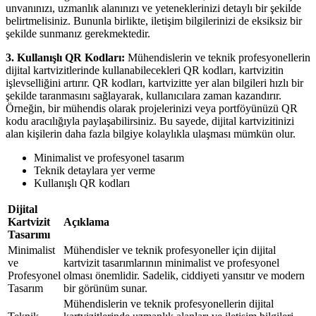
unvanınızı, uzmanlık alanınızı ve yeteneklerinizi detaylı bir şekilde
belirtmelisiniz. Bununla birlikte, iletişim bilgilerinizi de eksiksiz bir
şekilde sunmanız gerekmektedir.
3. Kullanışlı QR Kodları:
Mühendislerin ve teknik profesyonellerin
dijital kartvizitlerinde kullanabilecekleri QR kodları, kartvizitin
işlevselliğini artırır. QR kodları, kartvizitte yer alan bilgileri hızlı bir
şekilde taranmasını sağlayarak, kullanıcılara zaman kazandırır.
Örneğin, bir mühendis olarak projelerinizi veya portföyünüzü QR
kodu aracılığıyla paylaşabilirsiniz. Bu sayede, dijital kartvizitinizi
alan kişilerin daha fazla bilgiye kolaylıkla ulaşması mümkün olur.
Minimalist ve profesyonel tasarım
Teknik detaylara yer verme
Kullanışlı QR kodları
Dijital
Kartvizit
Açıklama
Tasarımı
Minimalist
Mühendisler ve teknik profesyoneller için dijital
ve
kartvizit tasarımlarının minimalist ve profesyonel
Profesyonel
olması önemlidir. Sadelik, ciddiyeti yansıtır ve modern
Tasarım
bir görünüm sunar.
Mühendislerin ve teknik profesyonellerin dijital