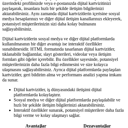
üzerindeki profilinizde veya e-postanızda dijital kartvizitinizi
paylaşarak, insanlara hızlı bir şekilde iletişim bilgilerinizi
aktarabilirsiniz. Aynı zamanda dijital kartvizitlerin içerisine sosyal
medya hesaplarınızı ve diğer dijital iletişim kanallarınızı ekleyerek,
potansiyel müşterilerinizin sizi daha kolay bulmasını
sağlayabilirsiniz.
Dijital kartvizitlerin sosyal medya ve diğer dijital platformlarda
kullanılmasının bir diğer avantajı ise interaktif özellikler
sunabilmesidir. HTML formatında tasarlanan dijital kartvizitler,
tıklanabilir bağlantılar, slayt gösterileri, videolar veya iletişim
formları gibi öğeler içerebilir. Bu özellikler sayesinde, potansiyel
müşterilerinizin daha fazla bilgi edinmesini ve size kolayca
ulaşmasını sağlayabilirsiniz. Ayrıca dijital platformlarda paylaşılan
kartvizitler, geri bildirim alma ve performans analizi yapma imkanı
da sunar.
Dijital kartvizitler, iş dünyasındaki iletişimi dijital
platformlarda kolaylaştırır.
Sosyal medya ve diğer dijital platformlarda paylaşılabilir ve
hızlı bir şekilde iletişim bilgilerinizi aktarabilirsiniz.
Interaktif özellikler sunarak, potansiyel müşterilere daha fazla
bilgi verme ve kolay ulaşmayı sağlar.
Avantajlar
Dezavantajlar