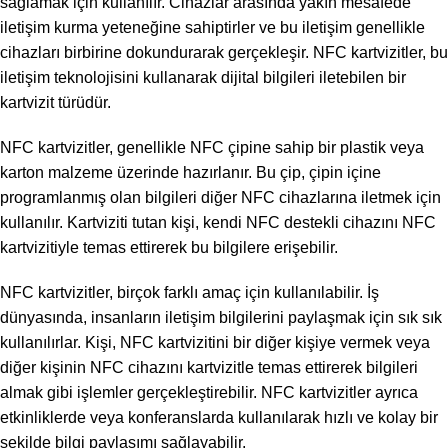
sağlamak için kullanılır. Cihazlar arasında yakın mesafede
iletişim kurma yeteneğine sahiptirler ve bu iletişim genellikle
cihazları birbirine dokundurarak gerçekleşir. NFC kartvizitler, bu
iletişim teknolojisini kullanarak dijital bilgileri iletebilen bir
kartvizit türüdür.
NFC kartvizitler, genellikle NFC çipine sahip bir plastik veya
karton malzeme üzerinde hazırlanır. Bu çip, çipin içine
programlanmış olan bilgileri diğer NFC cihazlarına iletmek için
kullanılır. Kartviziti tutan kişi, kendi NFC destekli cihazını NFC
kartvizitiyle temas ettirerek bu bilgilere erişebilir.
NFC kartvizitler, birçok farklı amaç için kullanılabilir. İş
dünyasında, insanların iletişim bilgilerini paylaşmak için sık ​​sık
kullanılırlar. Kişi, NFC kartvizitini bir diğer kişiye vermek veya
diğer kişinin NFC cihazını kartvizitle temas ettirerek bilgileri
almak gibi işlemler gerçekleştirebilir. NFC kartvizitler ayrıca
etkinliklerde veya konferanslarda kullanılarak hızlı ve kolay bir
şekilde bilgi paylaşımı sağlayabilir.