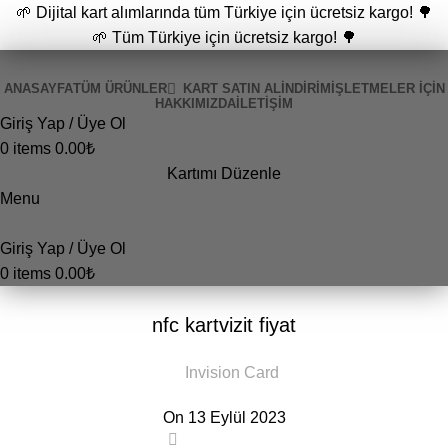
🌱 Dijital kart alımlarında tüm Türkiye için ücretsiz kargo! 🌳
🌱 Tüm Türkiye için ücretsiz kargo! 🌳
ANASAYFA
TÜM ÜRÜNLER
KART SATIN AL
İNDİRİM
İŞLETMELER İÇIN
HAKKIMIZDA
İLETIŞIM
Giriş Yap / Üye Ol
0
items
0.00
₺
Kartımı Düzenle
Menu
Giriş Yap / Üye Ol
0
items
0.00
₺
GENEL
nfc kartvizit fiyat
Invision Card
On 13 Eylül 2023
0