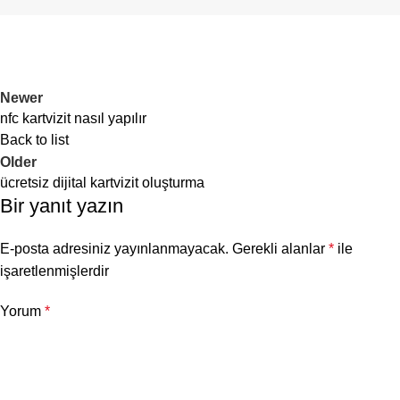
kartvizitin NFC etiketine veya çipine
yaklaştırılması yeterlidir. NFC
kartvizit otomatik olarak tanınır ve
işaretlenen bilgiler cihaza
Newer
aktarılır.
nfc kartvizit nasıl yapılır
Back to list
Older
ücretsiz dijital kartvizit oluşturma
Bir yanıt yazın
E-posta adresiniz yayınlanmayacak.
Gerekli alanlar
*
ile
işaretlenmişlerdir
Yorum
*