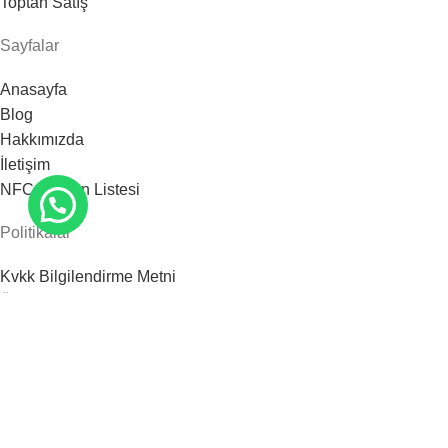
Toptan Satış
Sayfalar
Anasayfa
Blog
Hakkımızda
İletişim
NFC Telefon Listesi
Politikalar
Kvkk Bilgilendirme Metni
Üyelik Sözleşmesi
Açık Rıza Metni
Tüm hakları saklıdır.
Invision Kart
2025
Mağaza