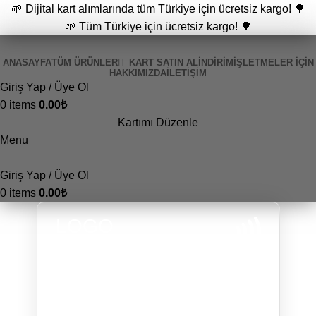
🌱 Dijital kart alımlarında tüm Türkiye için ücretsiz kargo! 🌳
🌱 Tüm Türkiye için ücretsiz kargo! 🌳
ANASAYFA
TÜM ÜRÜNLER
KART SATIN AL
İNDİRİM
İŞLETMELER İÇIN
HAKKIMIZDA
İLETIŞIM
Giriş Yap / Üye Ol
0
items
0.00
₺
Kartımı Düzenle
Menu
Giriş Yap / Üye Ol
0
items
0.00
₺
LOGO