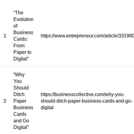
“The
Evolution
of
Business
1
https://www.entrepreneur.com/article/33198
Cards:
From
Paper to
Digital”
“Why
You
Should
Ditch
https://businesscollective.com/why-you-
2
Paper
should-ditch-paper-business-cards-and-go-
Business
digital
Cards
and Go
Digital”