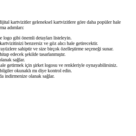
dijital kartvizitler geleneksel kartvizitlere göre daha popüler hale
urma adımları:
ve logo gibi önemli detayları listeleyin.
artvizitinizi benzersiz ve göz alıcı hale getirecektir.
arayüzlere sahiptir ve size birçok özelleştirme seçeneği sunar.
hitap edecek şekilde tasarlanmıştır.
olanak sağlar.
ale getirmek için şirket logosu ve renkleriyle oynayabilirsiniz.
bilgiler okunaklı mı diye kontrol edin.
da indirmenize olanak sağlar.