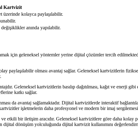
al Kartvizit
t üzerinde kolayca paylaşılabilir.
unabilir.
değişiklikler anında yapılabilir.
ak için geleneksel yöntemler yerine dijital çözümler tercih edilmektedir.
olay paylaşılabilir olması avantaj sağlar. Geleneksel kartvizitlerin fiziksel
.
ntajdır. Geleneksel kartvizitlerin basılıp dağıtılması, kağıt ve enerji gib
lerine katkı sağlar.
nması da avantaj sağlamaktadır. Dijital kartvizitlerde interaktif bağlantıla
l kartvizitler işletmelerin daha profesyonel ve modern bir imaj sergilemes
u ve etkili bir iletişim aracıdır. Geleneksel kartvizitlere göre daha kolay
in dijital dönüşüm yolculuğunda dijital kartvizit kullanımını değerlendir