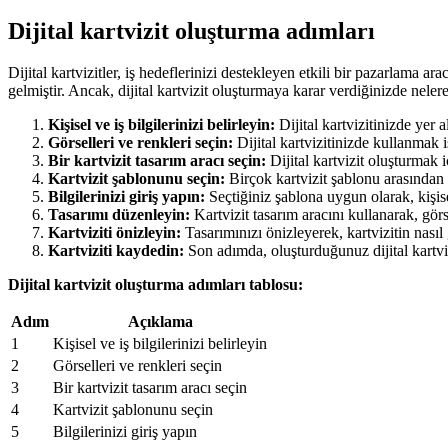
Dijital kartvizit oluşturma adımları
Dijital kartvizitler, iş hedeflerinizi destekleyen etkili bir pazarlama ar
gelmiştir. Ancak, dijital kartvizit oluşturmaya karar verdiğinizde nelere
Kişisel ve iş bilgilerinizi belirleyin:
Dijital kartvizitinizde yer a
Görselleri ve renkleri seçin:
Dijital kartvizitinizde kullanmak is
Bir kartvizit tasarım aracı seçin:
Dijital kartvizit oluşturmak i
Kartvizit şablonunu seçin:
Birçok kartvizit şablonu arasından s
Bilgilerinizi giriş yapın:
Seçtiğiniz şablona uygun olarak, kişisel
Tasarımı düzenleyin:
Kartvizit tasarım aracını kullanarak, görs
Kartviziti önizleyin:
Tasarımınızı önizleyerek, kartvizitin nasıl
Kartviziti kaydedin:
Son adımda, oluşturduğunuz dijital kartviz
Dijital kartvizit oluşturma adımları tablosu:
Adım
Açıklama
1
Kişisel ve iş bilgilerinizi belirleyin
2
Görselleri ve renkleri seçin
3
Bir kartvizit tasarım aracı seçin
4
Kartvizit şablonunu seçin
5
Bilgilerinizi giriş yapın