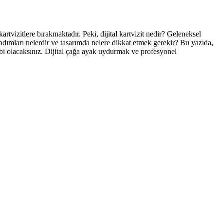
kartvizitlere bırakmaktadır. Peki, dijital kartvizit nedir? Geleneksel
urma adımları nelerdir ve tasarımda nelere dikkat etmek gerekir? Bu yazıda,
hibi olacaksınız. Dijital çağa ayak uydurmak ve profesyonel