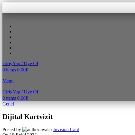
Giriş Yap / Üye Ol
0
items
0.00
₺
Menu
Giriş Yap / Üye Ol
0
items
0.00
₺
Genel
Dijital Kartvizit
Posted by
Invision Card
On 18 Eylül 2023