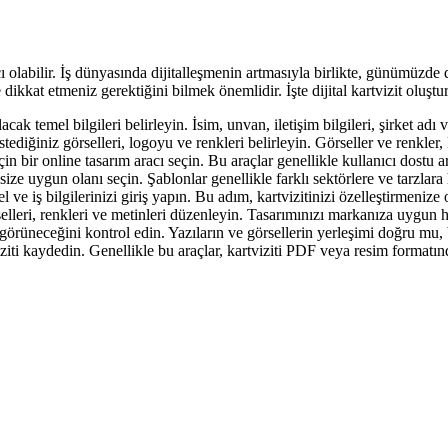
acı olabilir. İş dünyasında dijitalleşmenin artmasıyla birlikte, günümüzde 
 dikkat etmeniz gerektiğini bilmek önemlidir. İşte dijital kartvizit oluşt
lacak temel bilgileri belirleyin. İsim, unvan, iletişim bilgileri, şirket adı 
tediğiniz görselleri, logoyu ve renkleri belirleyin. Görseller ve renkler, k
çin bir online tasarım aracı seçin. Bu araçlar genellikle kullanıcı dostu 
ize uygun olanı seçin. Şablonlar genellikle farklı sektörlere ve tarzlara 
 ve iş bilgilerinizi giriş yapın. Bu adım, kartvizitinizi özelleştirmenize 
elleri, renkleri ve metinleri düzenleyin. Tasarımınızı markanıza uygun h
 görüneceğini kontrol edin. Yazıların ve görsellerin yerleşimi doğru mu, 
iti kaydedin. Genellikle bu araçlar, kartviziti PDF veya resim formatın