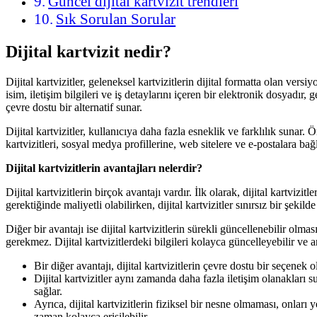
Güncel dijital kartvizit trendleri
Sık Sorulan Sorular
Dijital kartvizit nedir?
Dijital kartvizitler, geleneksel kartvizitlerin dijital formatta olan versi
isim, iletişim bilgileri ve iş detaylarını içeren bir elektronik dosyadır,
çevre dostu bir alternatif sunar.
Dijital kartvizitler, kullanıcıya daha fazla esneklik ve farklılık sunar. Ö
kartvizitleri, sosyal medya profillerine, web sitelere ve e-postalara bağ
Dijital kartvizitlerin avantajları nelerdir?
Dijital kartvizitlerin birçok avantajı vardır. İlk olarak, dijital kartviz
gerektiğinde maliyetli olabilirken, dijital kartvizitler sınırsız bir şekilde
Diğer bir avantajı ise dijital kartvizitlerin sürekli güncellenebilir ol
gerekmez. Dijital kartvizitlerdeki bilgileri kolayca güncelleyebilir ve a
Bir diğer avantajı, dijital kartvizitlerin çevre dostu bir seçene
Dijital kartvizitler aynı zamanda daha fazla iletişim olanakları 
sağlar.
Ayrıca, dijital kartvizitlerin fiziksel bir nesne olmaması, onlar
zaman kolayca erişilebilir.