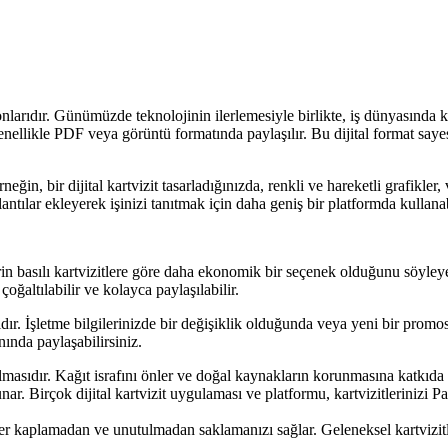
yonlarıdır. Günümüzde teknolojinin ilerlemesiyle birlikte, iş dünyasında kar
 genellikle PDF veya görüntü formatında paylaşılır. Bu dijital format sayes
rneğin, bir dijital kartvizit tasarladığınızda, renkli ve hareketli grafikler,
lantılar ekleyerek işinizi tanıtmak için daha geniş bir platformda kullanab
itlerin basılı kartvizitlere göre daha ekonomik bir seçenek olduğunu söyley
 çoğaltılabilir ve kolayca paylaşılabilir.
masıdır. İşletme bilgilerinizde bir değişiklik olduğunda veya yeni bir pro
nında paylaşabilirsiniz.
k olmasıdır. Kağıt israfını önler ve doğal kaynakların korunmasına katkıda
sunar. Birçok dijital kartvizit uygulaması ve platformu, kartvizitlerinizi
ı yer kaplamadan ve unutulmadan saklamanızı sağlar. Geleneksel kartvizitl