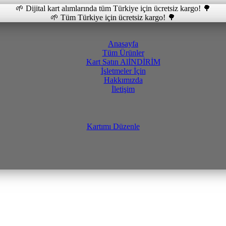
🌱 Dijital kart alımlarında tüm Türkiye için ücretsiz kargo! 🌳
🌱 Tüm Türkiye için ücretsiz kargo! 🌳
Anasayfa
Tüm Ürünler
Kart Satın Al
İNDİRİM
İşletmeler İçin
Hakkımızda
İletişim
Kartımı Düzenle