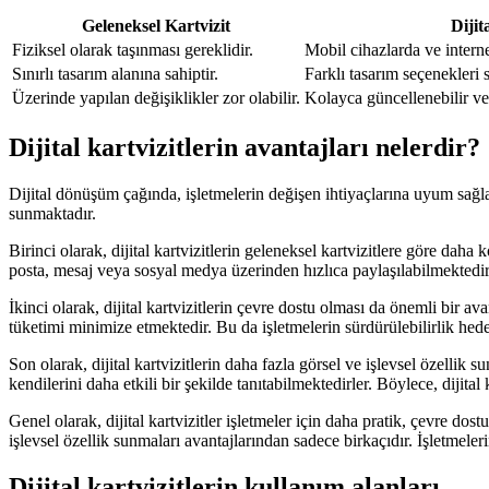
Geleneksel Kartvizit
Dijit
Fiziksel olarak taşınması gereklidir.
Mobil cihazlarda ve interne
Sınırlı tasarım alanına sahiptir.
Farklı tasarım seçenekleri s
Üzerinde yapılan değişiklikler zor olabilir.
Kolayca güncellenebilir ve 
Dijital kartvizitlerin avantajları nelerdir?
Dijital dönüşüm çağında, işletmelerin değişen ihtiyaçlarına uyum sağlam
sunmaktadır.
Birinci olarak, dijital kartvizitlerin geleneksel kartvizitlere göre daha k
posta, mesaj veya sosyal medya üzerinden hızlıca paylaşılabilmektedir
İkinci olarak, dijital kartvizitlerin çevre dostu olması da önemli bir ava
tüketimi minimize etmektedir. Bu da işletmelerin sürdürülebilirlik hedef
Son olarak, dijital kartvizitlerin daha fazla görsel ve işlevsel özellik su
kendilerini daha etkili bir şekilde tanıtabilmektedirler. Böylece, dijita
Genel olarak, dijital kartvizitler işletmeler için daha pratik, çevre dost
işlevsel özellik sunmaları avantajlarından sadece birkaçıdır. İşletmeler
Dijital kartvizitlerin kullanım alanları