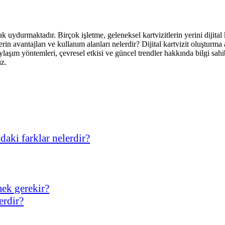
ak uydurmaktadır. Birçok işletme, geleneksel kartvizitlerin yerini dijital 
izitlerin avantajları ve kullanım alanları nelerdir? Dijital kartvizit oluşt
paylaşım yöntemleri, çevresel etkisi ve güncel trendler hakkında bilgi sa
z.
ndaki farklar nelerdir?
mek gerekir?
erdir?