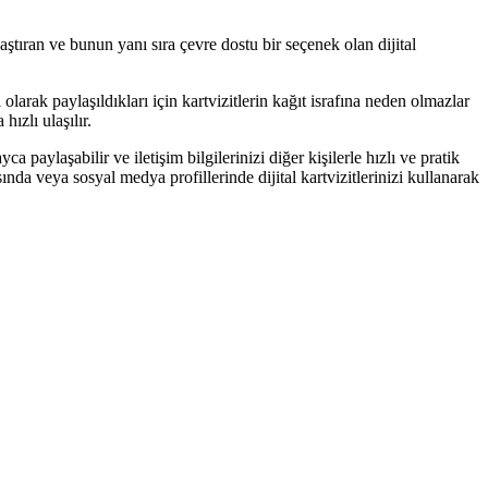
aştıran ve bunun yanı sıra çevre dostu bir seçenek olan dijital
l olarak paylaşıldıkları için kartvizitlerin kağıt israfına neden olmazlar
hızlı ulaşılır.
ayca paylaşabilir ve iletişim bilgilerinizi diğer kişilerle hızlı ve pratik
asında veya sosyal medya profillerinde dijital kartvizitlerinizi kullanarak