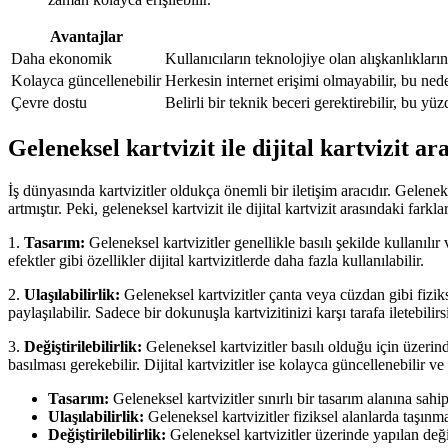
Avantajlar
Daha ekonomik
Kullanıcıların teknolojiye olan alışkanlıklarına
Kolayca güncellenebilir
Herkesin internet erişimi olmayabilir, bu nedenl
Çevre dostu
Belirli bir teknik beceri gerektirebilir, bu y
Geleneksel kartvizit ile dijital kartvizit a
İş dünyasında kartvizitler oldukça önemli bir iletişim aracıdır. Geleneks
artmıştır. Peki, geleneksel kartvizit ile dijital kartvizit arasındaki farkla
1.
Tasarım:
Geleneksel kartvizitler genellikle basılı şekilde kullanılır ve
efektler gibi özellikler dijital kartvizitlerde daha fazla kullanılabilir.
2.
Ulaşılabilirlik:
Geleneksel kartvizitler çanta veya cüzdan gibi fizikse
paylaşılabilir. Sadece bir dokunuşla kartvizitinizi karşı tarafa iletebilirs
3.
Değiştirilebilirlik:
Geleneksel kartvizitler basılı olduğu için üzerind
basılması gerekebilir. Dijital kartvizitler ise kolayca güncellenebilir ve 
Tasarım:
Geleneksel kartvizitler sınırlı bir tasarım alanına sahipk
Ulaşılabilirlik:
Geleneksel kartvizitler fiziksel alanlarda taşınmas
Değiştirilebilirlik:
Geleneksel kartvizitler üzerinde yapılan değişi