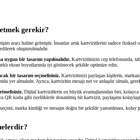
t etmek gerekir?
etişim aracı haline gelmiştir. İnsanlar artık kartvizitlerini sadece fizik
 edilerek oluşturulmalıdır.
ına uygun bir tasarım yapılmalıdır.
Kartvizitinizin cep telefonunda, ta
arklı ekran boyutlarında iyi görünecek şekilde optimize edin.
cak bir tasarım seçmelisiniz.
Kartvizitinizi paylaşan kişilerin, markan
mda yer almalıdır. Ayrıca, kartvizitin mesajı net ve anlaşılır olmalı, gere
etmelisiniz.
Dijital kartvizitlerin en büyük avantajlarından biri, kolayca 
 QR kodu gibi özelliklerle donatılmış bir kartvizit, paylaşımı kolaylaştırı
 seçimi, marka kimliği ve mesajın doğru bir şekilde yansıtılması, kolay 
nelerdir?