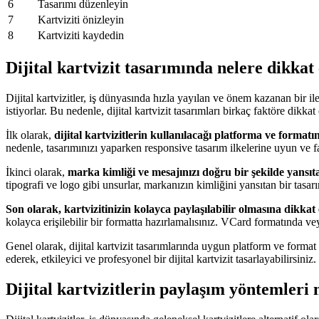
6
Tasarımı düzenleyin
7
Kartviziti önizleyin
8
Kartviziti kaydedin
Dijital kartvizit tasarımında nelere dikka
Dijital kartvizitler, iş dünyasında hızla yayılan ve önem kazanan bir il
istiyorlar. Bu nedenle, dijital kartvizit tasarımları birkaç faktöre dikkat
İlk olarak,
dijital kartvizitlerin kullanılacağı platforma ve format
nedenle, tasarımınızı yaparken responsive tasarım ilkelerine uyun ve f
İkinci olarak,
marka kimliği ve mesajınızı doğru bir şekilde yansıta
tipografi ve logo gibi unsurlar, markanızın kimliğini yansıtan bir tasarı
Son olarak, kartvizitinizin kolayca paylaşılabilir olmasına dikkat 
kolayca erişilebilir bir formatta hazırlamalısınız. VCard formatında veya
Genel olarak, dijital kartvizit tasarımlarında uygun platform ve format
ederek, etkileyici ve profesyonel bir dijital kartvizit tasarlayabilirsiniz.
Dijital kartvizitlerin paylaşım yöntemleri 