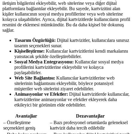
iletişim bilgilerini ekleyebilir, web sitelerine veya diğer dijital
platformlara bağlantılar ekleyebilir. Bu sayede, kartvizitini alan
kişiler kullanıcının sosyal medya profillerine veya web sitelerine
kolayca ulaşabilirler. Ayrıca, dijital kartvizitlerde kullanıcıların profil
resmini de eklemesi mümkündür. Bu da daha kişisel bir dokunuş
sağlar.
Tasarım Özgürlüğü:
Dijital kartvizitler, kullanıcılara sınırsız
tasarım seçenekleri sunar.
Kişiselleştirme:
Kullanıcılar kartvizitlerini kendi markalarını
yansıtacak şekilde özelleştirebilirler.
Sosyal Medya Entegrasyonu:
Kullanıcılar sosyal medya
profillerini kartvizitlerine ekleyebilir ve kolayca
paylaşabilirler.
Web Site Bağlantısı:
Kullanıcılar kartvizitlerine web
sitelerinin bağlantısını ekleyebilir, böylece potansiyel
müşteriler web sitelerini ziyaret edebilirler.
Animasyonlar ve Efektler:
Dijital kartvizitlerde kullanıcılar,
kartvizitlerine animasyonlar ve efektler ekleyerek daha
etkileyici bir görünüm elde edebilirler.
Avantajlar
Dezavantajlar
– Özelleştirme
– Bazı profesyonel ortamlarda geleneksel
seçenekleri geniş
kartvizit daha tercih edilebilir