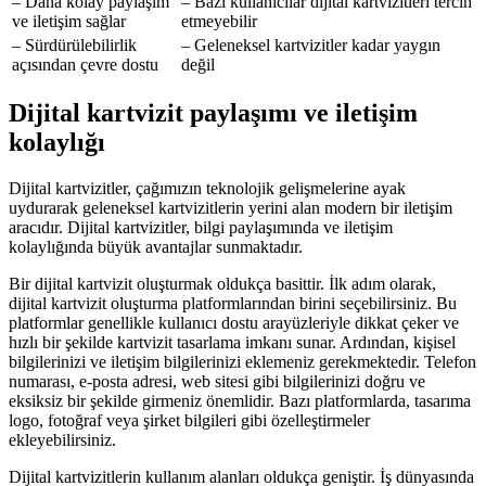
– Daha kolay paylaşım
– Bazı kullanıcılar dijital kartvizitleri tercih
ve iletişim sağlar
etmeyebilir
– Sürdürülebilirlik
– Geleneksel kartvizitler kadar yaygın
açısından çevre dostu
değil
Dijital kartvizit paylaşımı ve iletişim
kolaylığı
Dijital kartvizitler, çağımızın teknolojik gelişmelerine ayak
uydurarak geleneksel kartvizitlerin yerini alan modern bir iletişim
aracıdır. Dijital kartvizitler, bilgi paylaşımında ve iletişim
kolaylığında büyük avantajlar sunmaktadır.
Bir dijital kartvizit oluşturmak oldukça basittir. İlk adım olarak,
dijital kartvizit oluşturma platformlarından birini seçebilirsiniz. Bu
platformlar genellikle kullanıcı dostu arayüzleriyle dikkat çeker ve
hızlı bir şekilde kartvizit tasarlama imkanı sunar. Ardından, kişisel
bilgilerinizi ve iletişim bilgilerinizi eklemeniz gerekmektedir. Telefon
numarası, e-posta adresi, web sitesi gibi bilgilerinizi doğru ve
eksiksiz bir şekilde girmeniz önemlidir. Bazı platformlarda, tasarıma
logo, fotoğraf veya şirket bilgileri gibi özelleştirmeler
ekleyebilirsiniz.
Dijital kartvizitlerin kullanım alanları oldukça geniştir. İş dünyasında