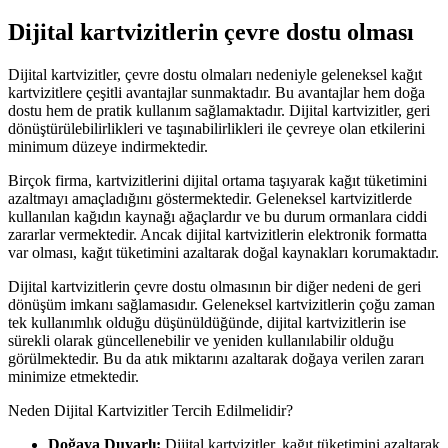
Dijital kartvizitlerin çevre dostu olması
Dijital kartvizitler, çevre dostu olmaları nedeniyle geleneksel kağıt
kartvizitlere çeşitli avantajlar sunmaktadır. Bu avantajlar hem doğa
dostu hem de pratik kullanım sağlamaktadır. Dijital kartvizitler, geri
dönüştürülebilirlikleri ve taşınabilirlikleri ile çevreye olan etkilerini
minimum düzeye indirmektedir.
Birçok firma, kartvizitlerini dijital ortama taşıyarak kağıt tüketimini
azaltmayı amaçladığını göstermektedir. Geleneksel kartvizitlerde
kullanılan kağıdın kaynağı ağaçlardır ve bu durum ormanlara ciddi
zararlar vermektedir. Ancak dijital kartvizitlerin elektronik formatta
var olması, kağıt tüketimini azaltarak doğal kaynakları korumaktadır.
Dijital kartvizitlerin çevre dostu olmasının bir diğer nedeni de geri
dönüşüm imkanı sağlamasıdır. Geleneksel kartvizitlerin çoğu zaman
tek kullanımlık olduğu düşünüldüğünde, dijital kartvizitlerin ise
sürekli olarak güncellenebilir ve yeniden kullanılabilir olduğu
görülmektedir. Bu da atık miktarını azaltarak doğaya verilen zararı
minimize etmektedir.
Neden Dijital Kartvizitler Tercih Edilmelidir?
Doğaya Duyarlı:
Dijital kartvizitler, kağıt tüketimini azaltarak