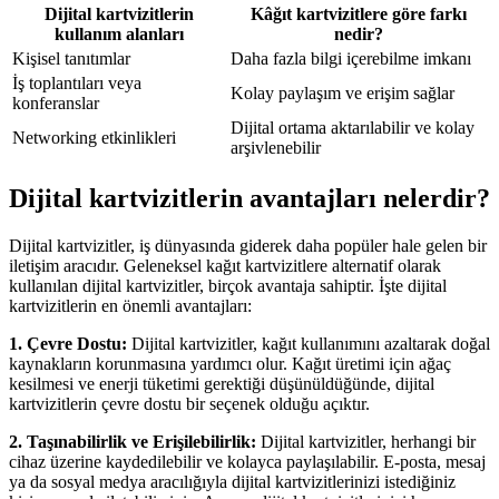
Dijital kartvizitlerin
Kâğıt kartvizitlere göre farkı
kullanım alanları
nedir?
Kişisel tanıtımlar
Daha fazla bilgi içerebilme imkanı
İş toplantıları veya
Kolay paylaşım ve erişim sağlar
konferanslar
Dijital ortama aktarılabilir ve kolay
Networking etkinlikleri
arşivlenebilir
Dijital kartvizitlerin avantajları nelerdir?
Dijital kartvizitler, iş dünyasında giderek daha popüler hale gelen bir
iletişim aracıdır. Geleneksel kağıt kartvizitlere alternatif olarak
kullanılan dijital kartvizitler, birçok avantaja sahiptir. İşte dijital
kartvizitlerin en önemli avantajları:
1. Çevre Dostu:
Dijital kartvizitler, kağıt kullanımını azaltarak doğal
kaynakların korunmasına yardımcı olur. Kağıt üretimi için ağaç
kesilmesi ve enerji tüketimi gerektiği düşünüldüğünde, dijital
kartvizitlerin çevre dostu bir seçenek olduğu açıktır.
2. Taşınabilirlik ve Erişilebilirlik:
Dijital kartvizitler, herhangi bir
cihaz üzerine kaydedilebilir ve kolayca paylaşılabilir. E-posta, mesaj
ya da sosyal medya aracılığıyla dijital kartvizitlerinizi istediğiniz