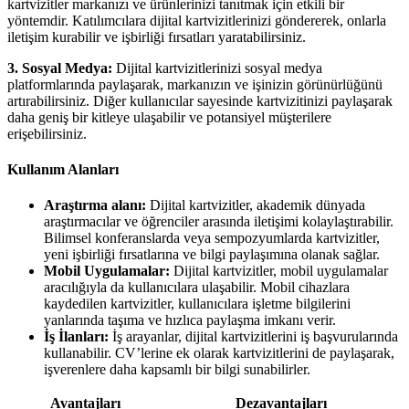
kartvizitler markanızı ve ürünlerinizi tanıtmak için etkili bir
yöntemdir. Katılımcılara dijital kartvizitlerinizi göndererek, onlarla
iletişim kurabilir ve işbirliği fırsatları yaratabilirsiniz.
3. Sosyal Medya:
Dijital kartvizitlerinizi sosyal medya
platformlarında paylaşarak, markanızın ve işinizin görünürlüğünü
artırabilirsiniz. Diğer kullanıcılar sayesinde kartvizitinizi paylaşarak
daha geniş bir kitleye ulaşabilir ve potansiyel müşterilere
erişebilirsiniz.
Kullanım Alanları
Araştırma alanı:
Dijital kartvizitler, akademik dünyada
araştırmacılar ve öğrenciler arasında iletişimi kolaylaştırabilir.
Bilimsel konferanslarda veya sempozyumlarda kartvizitler,
yeni işbirliği fırsatlarına ve bilgi paylaşımına olanak sağlar.
Mobil Uygulamalar:
Dijital kartvizitler, mobil uygulamalar
aracılığıyla da kullanıcılara ulaşabilir. Mobil cihazlara
kaydedilen kartvizitler, kullanıcılara işletme bilgilerini
yanlarında taşıma ve hızlıca paylaşma imkanı verir.
İş İlanları:
İş arayanlar, dijital kartvizitlerini iş başvurularında
kullanabilir. CV’lerine ek olarak kartvizitlerini de paylaşarak,
işverenlere daha kapsamlı bir bilgi sunabilirler.
Avantajları
Dezavantajları