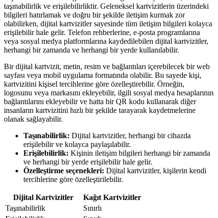
taşınabilirlik ve erişilebilirliktir. Geleneksel kartvizitlerin üzerindeki
bilgileri hatırlamak ve doğru bir şekilde iletişim kurmak zor
olabilirken, dijital kartvizitler sayesinde tüm iletişim bilgileri kolayca
erişilebilir hale gelir. Telefon rehberlerine, e-posta programlarına
veya sosyal medya platformlarına kaydedilebilen dijital kartvizitler,
herhangi bir zamanda ve herhangi bir yerde kullanılabilir.
Bir dijital kartvizit, metin, resim ve bağlantıları içerebilecek bir web
sayfası veya mobil uygulama formatında olabilir. Bu sayede kişi,
kartvizitini kişisel tercihlerine göre özelleştirebilir. Örneğin,
logosunu veya markasını ekleyebilir, ilgili sosyal medya hesaplarının
bağlantılarını ekleyebilir ve hatta bir QR kodu kullanarak diğer
insanların kartvizitini hızlı bir şekilde tarayarak kaydetmelerine
olanak sağlayabilir.
Taşınabilirlik:
Dijital kartvizitler, herhangi bir cihazda
erişilebilir ve kolayca paylaşılabilir.
Erişilebilirlik:
Kişinin iletişim bilgileri herhangi bir zamanda
ve herhangi bir yerde erişilebilir hale gelir.
Özelleştirme seçenekleri:
Dijital kartvizitler, kişilerin kendi
tercihlerine göre özelleştirilebilir.
Dijital Kartvizitler
Kağıt Kartvizitler
Taşınabilirlik
Sınırlı