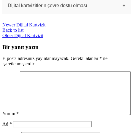
gibi kanallar aracılığıyla hızlı ve kolay bir
Dijital kartvizitlerin çevre dostu olması
şekilde paylaşılabilir. Bu da iletişimi
kolaylaştırır.
Dijital kartvizitlerin kağıt kartvizitlere göre
daha çevre dostu olması önemli bir avantajdır.
Newer
Dijital Kartvizit
Kağıt israfını önler ve ağaç kesilmesine katkıda
bulunmaz.
Back to list
Older
Dijital Kartvizit
Bir yanıt yazın
E-posta adresiniz yayınlanmayacak.
Gerekli alanlar
*
ile
işaretlenmişlerdir
Yorum
*
Ad
*