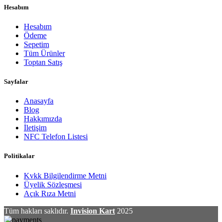
Hesabım
Hesabım
Ödeme
Sepetim
Tüm Ürünler
Toptan Satış
Sayfalar
Anasayfa
Blog
Hakkımızda
İletişim
NFC Telefon Listesi
Politikalar
Kvkk Bilgilendirme Metni
Üyelik Sözleşmesi
Açık Rıza Metni
Tüm hakları saklıdır.
Invision Kart
2025