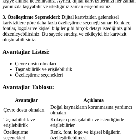
kişiye anında iletebilirsiniz. Ayrıca, dijital kartvizitlerinizi her zaman
yanınızda taşıyabilir ve istediğiniz zaman erişebilirsiniz.
3. Özelleştirme Seçenekleri:
Dijital kartvizitler, geleneksel
kartvizitlere göre daha fazla özelleştirme seçeneği sunar. Renkler,
fontlar, logolar ve kişisel bilgiler gibi birçok detayı istediğiniz gibi
düzenleyebilirsiniz. Bu sayede sıradışı ve etkileyici bir kartvizit
oluşturabilirsiniz.
Avantajlar Listesi:
Çevre dostu olmaları
Taşınabilirlik ve erişilebilirlik
Özelleştirme seçenekleri
Avantajlar Tablosu:
Avantajlar
Açıklama
Doğal kaynakların korunmasına yardımcı
Çevre dostu olmaları
olmaları
Taşınabilirlik ve
Kolayca paylaşılabilir ve istendiğinde
erişilebilirlik
erişilebilirler
Özelleştirme
Renk, font, logo ve kişisel bilgilerin
seçenekleri
özelleştirilebilmesi