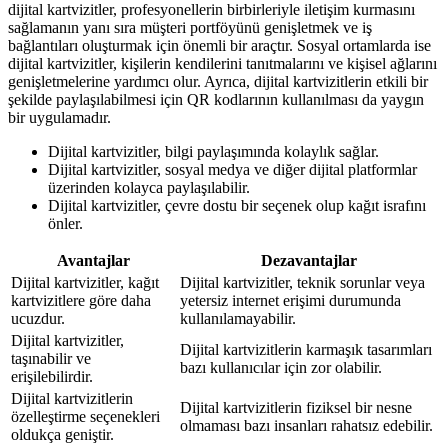
dijital kartvizitler, profesyonellerin birbirleriyle iletişim kurmasını
sağlamanın yanı sıra müşteri portföyünü genişletmek ve iş
bağlantıları oluşturmak için önemli bir araçtır. Sosyal ortamlarda ise
dijital kartvizitler, kişilerin kendilerini tanıtmalarını ve kişisel ağlarını
genişletmelerine yardımcı olur. Ayrıca, dijital kartvizitlerin etkili bir
şekilde paylaşılabilmesi için QR kodlarının kullanılması da yaygın
bir uygulamadır.
Dijital kartvizitler, bilgi paylaşımında kolaylık sağlar.
Dijital kartvizitler, sosyal medya ve diğer dijital platformlar
üzerinden kolayca paylaşılabilir.
Dijital kartvizitler, çevre dostu bir seçenek olup kağıt israfını
önler.
Avantajlar
Dezavantajlar
Dijital kartvizitler, kağıt
Dijital kartvizitler, teknik sorunlar veya
kartvizitlere göre daha
yetersiz internet erişimi durumunda
ucuzdur.
kullanılamayabilir.
Dijital kartvizitler,
Dijital kartvizitlerin karmaşık tasarımları
taşınabilir ve
bazı kullanıcılar için zor olabilir.
erişilebilirdir.
Dijital kartvizitlerin
Dijital kartvizitlerin fiziksel bir nesne
özelleştirme seçenekleri
olmaması bazı insanları rahatsız edebilir.
oldukça geniştir.