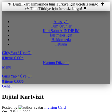
🌱 Dijital kart alımlarında tüm Türkiye için ücretsiz kargo! 🌳
🌱 Tüm Türkiye için ücretsiz kargo! 🌳
Anasayfa
Tüm Ürünler
Kart Satın Al
İNDİRİM
İşletmeler İçin
Hakkımızda
İletişim
Giriş Yap / Üye Ol
0
items
0.00
₺
Kartımı Düzenle
Menu
Giriş Yap / Üye Ol
0
items
0.00
₺
Genel
Dijital Kartvizit
Posted by
Invision Card
On 17 Eylül 2023