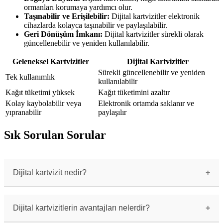
ormanları korumaya yardımcı olur.
Taşınabilir ve Erişilebilir:
Dijital kartvizitler elektronik
cihazlarda kolayca taşınabilir ve paylaşılabilir.
Geri Dönüşüm İmkanı:
Dijital kartvizitler sürekli olarak
güncellenebilir ve yeniden kullanılabilir.
Geleneksel Kartvizitler
Dijital Kartvizitler
Sürekli güncellenebilir ve yeniden
Tek kullanımlık
kullanılabilir
Kağıt tüketimi yüksek
Kağıt tüketimini azaltır
Kolay kaybolabilir veya
Elektronik ortamda saklanır ve
yıpranabilir
paylaşılır
Sık Sorulan Sorular
Dijital kartvizit nedir?
Dijital kartvizit, geleneksel kağıt
kartvizitlerin online ve dijital formudur.
İçerisinde kişisel ve işletme bilgilerini içerir
Dijital kartvizitlerin avantajları nelerdir?
ve elektronik ortamda paylaşılabilir.