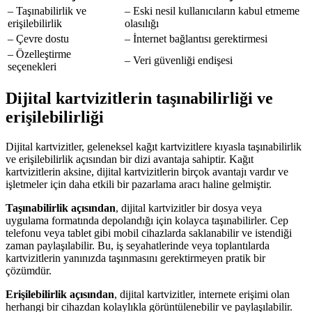
– Taşınabilirlik ve
– Eski nesil kullanıcıların kabul etmeme
erişilebilirlik
olasılığı
– Çevre dostu
– İnternet bağlantısı gerektirmesi
– Özelleştirme
– Veri güvenliği endişesi
seçenekleri
Dijital kartvizitlerin taşınabilirliği ve
erişilebilirliği
Dijital kartvizitler, geleneksel kağıt kartvizitlere kıyasla taşınabilirlik
ve erişilebilirlik açısından bir dizi avantaja sahiptir. Kağıt
kartvizitlerin aksine, dijital kartvizitlerin birçok avantajı vardır ve
işletmeler için daha etkili bir pazarlama aracı haline gelmiştir.
Taşınabilirlik açısından
, dijital kartvizitler bir dosya veya
uygulama formatında depolandığı için kolayca taşınabilirler. Cep
telefonu veya tablet gibi mobil cihazlarda saklanabilir ve istendiği
zaman paylaşılabilir. Bu, iş seyahatlerinde veya toplantılarda
kartvizitlerin yanınızda taşınmasını gerektirmeyen pratik bir
çözümdür.
Erişilebilirlik açısından
, dijital kartvizitler, internete erişimi olan
herhangi bir cihazdan kolaylıkla görüntülenebilir ve paylaşılabilir.