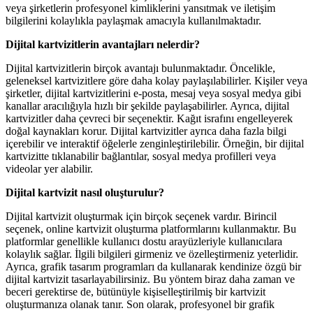
veya şirketlerin profesyonel kimliklerini yansıtmak ve iletişim
bilgilerini kolaylıkla paylaşmak amacıyla kullanılmaktadır.
Dijital kartvizitlerin avantajları nelerdir?
Dijital kartvizitlerin birçok avantajı bulunmaktadır. Öncelikle,
geleneksel kartvizitlere göre daha kolay paylaşılabilirler. Kişiler veya
şirketler, dijital kartvizitlerini e-posta, mesaj veya sosyal medya gibi
kanallar aracılığıyla hızlı bir şekilde paylaşabilirler. Ayrıca, dijital
kartvizitler daha çevreci bir seçenektir. Kağıt israfını engelleyerek
doğal kaynakları korur. Dijital kartvizitler ayrıca daha fazla bilgi
içerebilir ve interaktif öğelerle zenginleştirilebilir. Örneğin, bir dijital
kartvizitte tıklanabilir bağlantılar, sosyal medya profilleri veya
videolar yer alabilir.
Dijital kartvizit nasıl oluşturulur?
Dijital kartvizit oluşturmak için birçok seçenek vardır. Birincil
seçenek, online kartvizit oluşturma platformlarını kullanmaktır. Bu
platformlar genellikle kullanıcı dostu arayüzleriyle kullanıcılara
kolaylık sağlar. İlgili bilgileri girmeniz ve özelleştirmeniz yeterlidir.
Ayrıca, grafik tasarım programları da kullanarak kendinize özgü bir
dijital kartvizit tasarlayabilirsiniz. Bu yöntem biraz daha zaman ve
beceri gerektirse de, bütünüyle kişiselleştirilmiş bir kartvizit
oluşturmanıza olanak tanır. Son olarak, profesyonel bir grafik