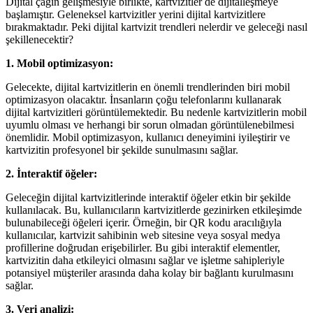
Dijital çağın gelişmesiyle birlikte, kartvizitler de dijitalleşmeye
başlamıştır. Geleneksel kartvizitler yerini dijital kartvizitlere
bırakmaktadır. Peki dijital kartvizit trendleri nelerdir ve geleceği nasıl
şekillenecektir?
1. Mobil optimizasyon:
Gelecekte, dijital kartvizitlerin en önemli trendlerinden biri mobil
optimizasyon olacaktır. İnsanların çoğu telefonlarını kullanarak
dijital kartvizitleri görüntülemektedir. Bu nedenle kartvizitlerin mobil
uyumlu olması ve herhangi bir sorun olmadan görüntülenebilmesi
önemlidir. Mobil optimizasyon, kullanıcı deneyimini iyileştirir ve
kartvizitin profesyonel bir şekilde sunulmasını sağlar.
2. İnteraktif öğeler:
Geleceğin dijital kartvizitlerinde interaktif öğeler etkin bir şekilde
kullanılacak. Bu, kullanıcıların kartvizitlerde gezinirken etkileşimde
bulunabileceği öğeleri içerir. Örneğin, bir QR kodu aracılığıyla
kullanıcılar, kartvizit sahibinin web sitesine veya sosyal medya
profillerine doğrudan erişebilirler. Bu gibi interaktif elementler,
kartvizitin daha etkileyici olmasını sağlar ve işletme sahipleriyle
potansiyel müşteriler arasında daha kolay bir bağlantı kurulmasını
sağlar.
3. Veri analizi: