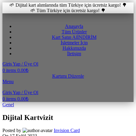
🌱 Dijital kart alımlarında tüm Türkiye için ücretsiz kargo! 🌳
🌱 Tüm Türkiye için ücretsiz kargo! 🌳
Anasayfa
Tüm Ürünler
Kart Satın Al
İNDİRİM
İşletmeler İçin
Hakkımızda
İletişim
Giriş Yap / Üye Ol
0
items
0.00
₺
Kartımı Düzenle
Menu
Giriş Yap / Üye Ol
0
items
0.00
₺
Genel
Dijital Kartvizit
Posted by
Invision Card
On 17 Eylül 2023