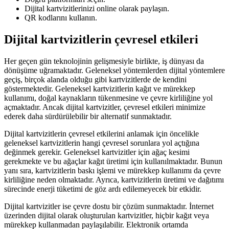
Dijital kartvizitlerinizi online olarak paylaşın.
QR kodlarını kullanın.
Dijital kartvizitlerin çevresel etkileri
Her geçen gün teknolojinin gelişmesiyle birlikte, iş dünyası da
dönüşüme uğramaktadır. Geleneksel yöntemlerden dijital yöntemlere
geçiş, birçok alanda olduğu gibi kartvizitlerde de kendini
göstermektedir. Geleneksel kartvizitlerin kağıt ve mürekkep
kullanımı, doğal kaynakların tükenmesine ve çevre kirliliğine yol
açmaktadır. Ancak dijital kartvizitler, çevresel etkileri minimize
ederek daha sürdürülebilir bir alternatif sunmaktadır.
Dijital kartvizitlerin çevresel etkilerini anlamak için öncelikle
geleneksel kartvizitlerin hangi çevresel sorunlara yol açtığına
değinmek gerekir. Geleneksel kartvizitler için ağaç kesimi
gerekmekte ve bu ağaçlar kağıt üretimi için kullanılmaktadır. Bunun
yanı sıra, kartvizitlerin baskı işlemi ve mürekkep kullanımı da çevre
kirliliğine neden olmaktadır. Ayrıca, kartvizitlerin üretimi ve dağıtımı
sürecinde enerji tüketimi de göz ardı edilemeyecek bir etkidir.
Dijital kartvizitler ise çevre dostu bir çözüm sunmaktadır. İnternet
üzerinden dijital olarak oluşturulan kartvizitler, hiçbir kağıt veya
mürekkep kullanmadan paylaşılabilir. Elektronik ortamda