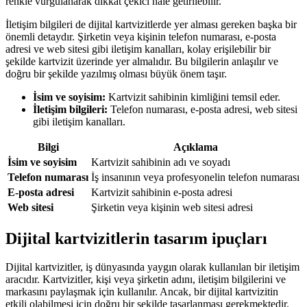
renkle vurgulanarak dikkat çekici hale getirilebilir.
İletişim bilgileri de dijital kartvizitlerde yer alması gereken başka bir
önemli detaydır. Şirketin veya kişinin telefon numarası, e-posta
adresi ve web sitesi gibi iletişim kanalları, kolay erişilebilir bir
şekilde kartvizit üzerinde yer almalıdır. Bu bilgilerin anlaşılır ve
doğru bir şekilde yazılmış olması büyük önem taşır.
İsim ve soyisim:
Kartvizit sahibinin kimliğini temsil eder.
İletişim bilgileri:
Telefon numarası, e-posta adresi, web sitesi
gibi iletişim kanalları.
Bilgi
Açıklama
İsim ve soyisim
Kartvizit sahibinin adı ve soyadı
Telefon numarası
İş insanının veya profesyonelin telefon numarası
E-posta adresi
Kartvizit sahibinin e-posta adresi
Web sitesi
Şirketin veya kişinin web sitesi adresi
Dijital kartvizitlerin tasarım ipuçları
Dijital kartvizitler, iş dünyasında yaygın olarak kullanılan bir iletişim
aracıdır. Kartvizitler, kişi veya şirketin adını, iletişim bilgilerini ve
markasını paylaşmak için kullanılır. Ancak, bir dijital kartvizitin
etkili olabilmesi için doğru bir şekilde tasarlanması gerekmektedir.