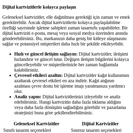
Dijital kartvizitlerle kolayca paylaşın
Geleneksel kartvizitler, elle dağıtılması gerektiği için zaman ve emek
gerektirebilir. Ancak dijital kartvizitlerin kolayca paylaşılabilme
özelliği sayesinde işletme sahipleri zaman tasarrufu yapabilirler. Bir
dijital kartviziti e-posta, mesaj veya sosyal medya üzerinden anında
gönderebilirsiniz. Bu, markanızın daha geniş bir kitleye ulaşmasını
sağlar ve potansiyel müşterileri daha hızlı bir şekilde etkileyebilir.
Hızlı ve güncel iletişim sağlayın:
Dijital kartvizitler, iletişimi
hızlandırır ve güncel tutar. Değişen iletişim bilgilerini kolayca
güncelleyebilir ve müşterilerinizle her zaman bağlantıda
kalabilirsiniz.
Çevresel etkileri azaltın:
Dijital kartvizitler kağıt kullanımını
azaltarak çevresel etkileri en aza indirir. Kağıt atığının
azalması çevre dostu bir işletme imajı yaratmanıza yardımcı
olur.
Analiz yapın:
Dijital kartvizitlerinizi izleyebilir ve analiz
edebilirsiniz. Hangi kartvizitin daha fazla tıklama aldığını
veya daha fazla dönüşüm sağladığını görebilir ve pazarlama
stratejinizi buna göre şekillendirebilirsiniz.
Geleneksel Kartvizitler
Dijital Kartvizitler
Sınırlı tasarım seçenekleri
Sınırsız tasarım seçenekleri