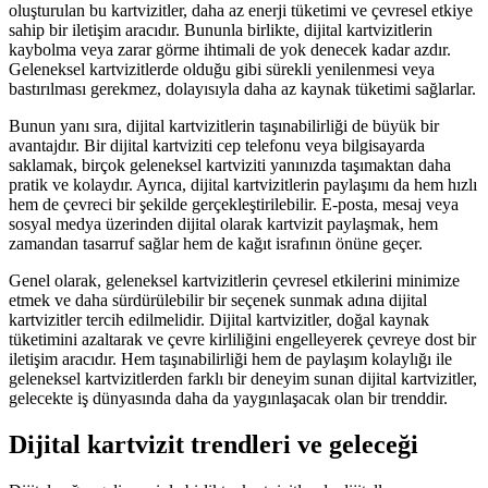
oluşturulan bu kartvizitler, daha az enerji tüketimi ve çevresel etkiye
sahip bir iletişim aracıdır. Bununla birlikte, dijital kartvizitlerin
kaybolma veya zarar görme ihtimali de yok denecek kadar azdır.
Geleneksel kartvizitlerde olduğu gibi sürekli yenilenmesi veya
bastırılması gerekmez, dolayısıyla daha az kaynak tüketimi sağlarlar.
Bunun yanı sıra, dijital kartvizitlerin taşınabilirliği de büyük bir
avantajdır. Bir dijital kartviziti cep telefonu veya bilgisayarda
saklamak, birçok geleneksel kartviziti yanınızda taşımaktan daha
pratik ve kolaydır. Ayrıca, dijital kartvizitlerin paylaşımı da hem hızlı
hem de çevreci bir şekilde gerçekleştirilebilir. E-posta, mesaj veya
sosyal medya üzerinden dijital olarak kartvizit paylaşmak, hem
zamandan tasarruf sağlar hem de kağıt israfının önüne geçer.
Genel olarak, geleneksel kartvizitlerin çevresel etkilerini minimize
etmek ve daha sürdürülebilir bir seçenek sunmak adına dijital
kartvizitler tercih edilmelidir. Dijital kartvizitler, doğal kaynak
tüketimini azaltarak ve çevre kirliliğini engelleyerek çevreye dost bir
iletişim aracıdır. Hem taşınabilirliği hem de paylaşım kolaylığı ile
geleneksel kartvizitlerden farklı bir deneyim sunan dijital kartvizitler,
gelecekte iş dünyasında daha da yaygınlaşacak olan bir trenddir.
Dijital kartvizit trendleri ve geleceği