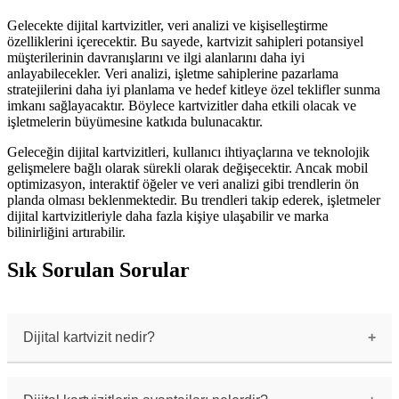
Gelecekte dijital kartvizitler, veri analizi ve kişiselleştirme
özelliklerini içerecektir. Bu sayede, kartvizit sahipleri potansiyel
müşterilerinin davranışlarını ve ilgi alanlarını daha iyi
anlayabilecekler. Veri analizi, işletme sahiplerine pazarlama
stratejilerini daha iyi planlama ve hedef kitleye özel teklifler sunma
imkanı sağlayacaktır. Böylece kartvizitler daha etkili olacak ve
işletmelerin büyümesine katkıda bulunacaktır.
Geleceğin dijital kartvizitleri, kullanıcı ihtiyaçlarına ve teknolojik
gelişmelere bağlı olarak sürekli olarak değişecektir. Ancak mobil
optimizasyon, interaktif öğeler ve veri analizi gibi trendlerin ön
planda olması beklenmektedir. Bu trendleri takip ederek, işletmeler
dijital kartvizitleriyle daha fazla kişiye ulaşabilir ve marka
bilinirliğini artırabilir.
Sık Sorulan Sorular
Dijital kartvizit nedir?
Dijital kartvizit, geleneksel kartvizitlerin
dijital formudur. İş bilgilerinizi elektronik
ortamda paylaşmanızı sağlar.