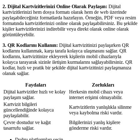
2. Dijital Kartvizitlerinizi Online Olarak Paylaşın:
Dijital
kartvizitlerinizi hem dosya formatı olarak hem de web üzerinde
paylaşabileceğiniz formatlarda hazırlayın. Örneğin, PDF veya resim
formatında kartvizitlerinizi online olarak paylaşabilirsiniz. Bu şekilde
kişiler kartvizitlerinizi indirebilir veya direkt olarak online olarak
görüntüleyebilir.
3. QR Kodlarını Kullanın:
Dijital kartvizitinizi paylaşırken QR
kodlarını kullanmak, karşı tarafa kolayca ulaşmasını sağlar. QR
kodlarını, kartvizitinize ekleyerek kişilerin mobil cihazlarıyla
kolayca tarayarak sizinle iletişim kurmalarını sağlayabilirsiniz. QR
kodlar, hızlı ve pratik bir şekilde dijital kartvizitinizi paylaşmanıza
olanak sağlar.
Faydaları
Zorlukları
Dijital kartvizitler hızlı ve kolay
Herkesin mobil cihazı veya
paylaşım sağlar.
internet erişimi olmayabilir.
Kartvizit bilgileri
Kartvizitlerin yanlışlıkla silinme
güncellendiğinde kolayca
veya kaybolma riski vardır.
paylaşılabilir.
Çevre dostudur ve kağıt
Bilgilerinizi yanlış kişilere
tasarrufu sağlar.
gönderme riski vardır.
Doğru platformları seçin.