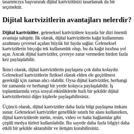
tasarımcıya başvurarak dijital kartvizitinizi tasarlamak da bir
seçenektir.
Dijital kartvizitlerin avantajları nelerdir?
Dijital kartvizitler
, geleneksel kartvizitlere kıyasla bir dizi önemli
avantaja sahiptir. İlk olarak, dijital kartvizitlerin kağıt kullanımını
azaltması çevresel açıdan büyük bir fayda sağlar. Geleneksel
kartvizitlerin birçoğu tek kullanımlık olup, bu da kağıt israfına yol
açar. Ancak dijital kartvizitler, çevreye zarar vermeden birden fazla
kez paylaşılabilir.
İkinci olarak, dijital kartvizitlerin paylaşımı çok daha kolaydır.
Geleneksel kartvizitlerin fiziksel olarak elden ele geçirilmesi
gerektiği için zaman alıcı olabilir. Oysa dijital kartvizitler, herhangi
bir zamanda ve herhangi bir yerde kolayca paylaşılabilir. İş
toplantılarında veya sosyal etkinliklerde hızlı bir şekilde dijital
kartvizitlerinizi diğer kişilerle paylaşabilirsiniz.
Üçüncü olarak, dijital kartvizitler daha fazla bilgi paylaşma imkanı
sunar. Geleneksel kartvizitler genellikle sınırlı bir alanı kullanırken,
dijital kartvizitlerde metin, resim, video ve hatta bağlantılar gibi
çeşitli medya türleri kullanılabilir. Bu sayede daha fazla bilgiyi daha
etkili bir şekilde aktarabilir ve iletişim kurabilirsiniz.